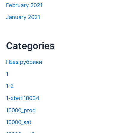
February 2021
January 2021
Categories
! Без рубрики
1
1-2
1-xbeti18034
10000_prod
10000_sat