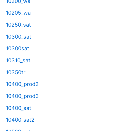
10200_wa
10205_wa
10250_sat
10300_sat
10300sat
10310_sat
10350tr
10400_prod2
10400_prod3
10400_sat
10400_sat2