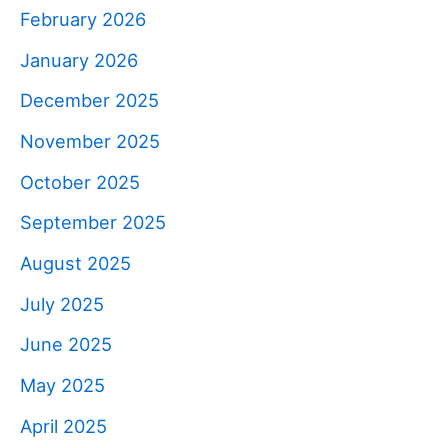
February 2026
January 2026
December 2025
November 2025
October 2025
September 2025
August 2025
July 2025
June 2025
May 2025
April 2025