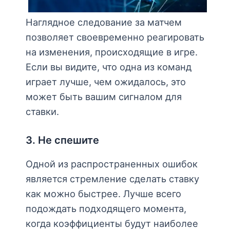
Наглядное следование за матчем
позволяет своевременно реагировать
на изменения, происходящие в игре.
Если вы видите, что одна из команд
играет лучше, чем ожидалось, это
может быть вашим сигналом для
ставки.
3. Не спешите
Одной из распространенных ошибок
является стремление сделать ставку
как можно быстрее. Лучше всего
подождать подходящего момента,
когда коэффициенты будут наиболее