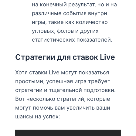
на конечный результат, но и на
различные события внутри
игры, такие как количество
угловых, фолов и других
статистических показателей.
Стратегии для ставок Live
Хотя ставки Live могут показаться
простыми, успешная игра требует
стратегии и тщательной подготовки.
Вот несколько стратегий, которые
могут помочь вам увеличить ваши
шансы на успех: