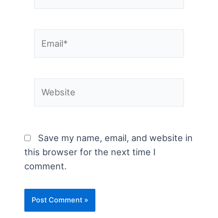
Email*
Website
Save my name, email, and website in
this browser for the next time I
comment.