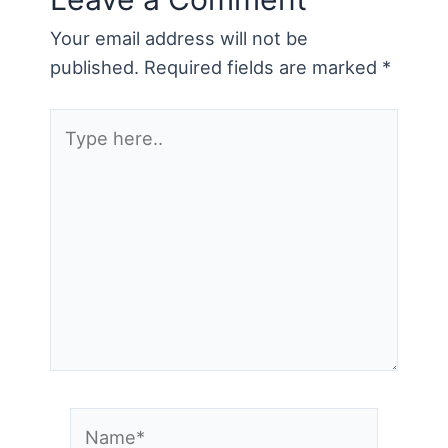
Your email address will not be
published.
Required fields are marked
*
Type
here..
Name*