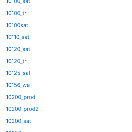
10100_sat
10100_tr
10100sat
10110_sat
10120_sat
10120_tr
10125_sat
10156_wa
10200_prod
10200_prod2
10200_sat