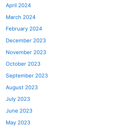
April 2024
March 2024
February 2024
December 2023
November 2023
October 2023
September 2023
August 2023
July 2023
June 2023
May 2023