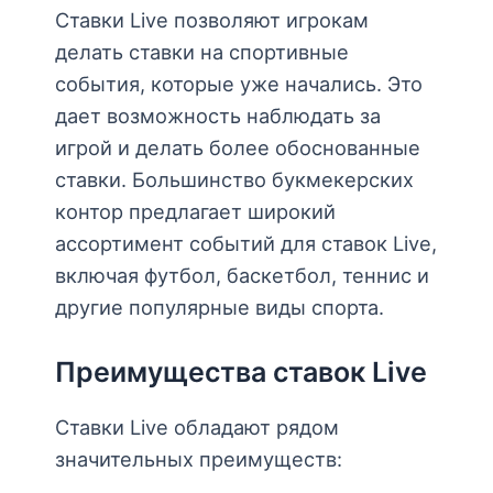
Ставки Live позволяют игрокам
делать ставки на спортивные
события, которые уже начались. Это
дает возможность наблюдать за
игрой и делать более обоснованные
ставки. Большинство букмекерских
контор предлагает широкий
ассортимент событий для ставок Live,
включая футбол, баскетбол, теннис и
другие популярные виды спорта.
Преимущества ставок Live
Ставки Live обладают рядом
значительных преимуществ: