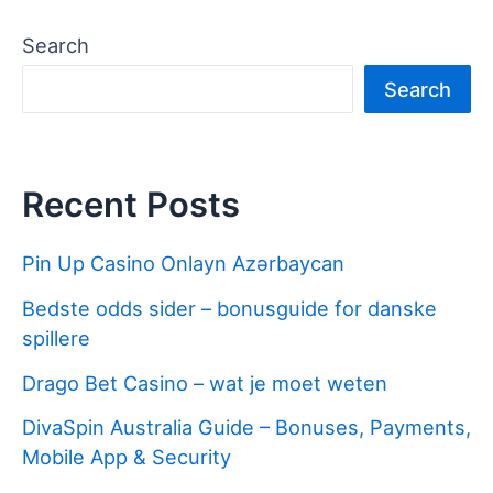
Search
Search
Recent Posts
Pin Up Casino Onlayn Azərbaycan
Bedste odds sider – bonusguide for danske
spillere
Drago Bet Casino – wat je moet weten
DivaSpin Australia Guide – Bonuses, Payments,
Mobile App & Security