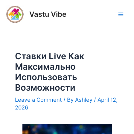
Skip
to
Vastu Vibe
Mai
content
Men
Ставки Live Как
Максимально
Использовать
Возможности
Leave a Comment
/ By
Ashley
/
April 12,
2026