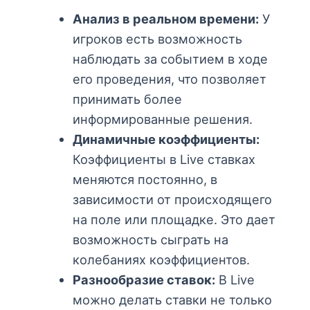
Анализ в реальном времени:
У
игроков есть возможность
наблюдать за событием в ходе
его проведения, что позволяет
принимать более
информированные решения.
Динамичные коэффициенты:
Коэффициенты в Live ставках
меняются постоянно, в
зависимости от происходящего
на поле или площадке. Это дает
возможность сыграть на
колебаниях коэффициентов.
Разнообразие ставок:
В Live
можно делать ставки не только