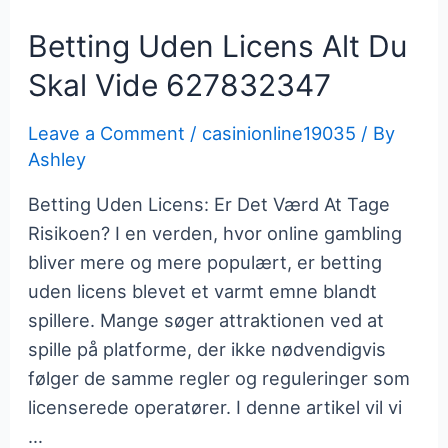
Rufus
c
itt
er
m
g
k
d
er
ar
–
e
er
e
bl
g
e
di
n
e
Betting Uden Licens Alt Du
Find
b
st
r
er
dI
t
ot
Skal Vide 627832347
Din
o
n
e
Favorit
o
Leave a Comment
/
casinionline19035
/ By
722816097
Ashley
k
Betting Uden Licens: Er Det Værd At Tage
Risikoen? I en verden, hvor online gambling
bliver mere og mere populært, er betting
uden licens blevet et varmt emne blandt
spillere. Mange søger attraktionen ved at
spille på platforme, der ikke nødvendigvis
følger de samme regler og reguleringer som
licenserede operatører. I denne artikel vil vi
…