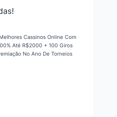
das!
t Melhores Cassinos Online Com
100% Até R$2000 + 100 Giros
Premiação No Ano De Torneios