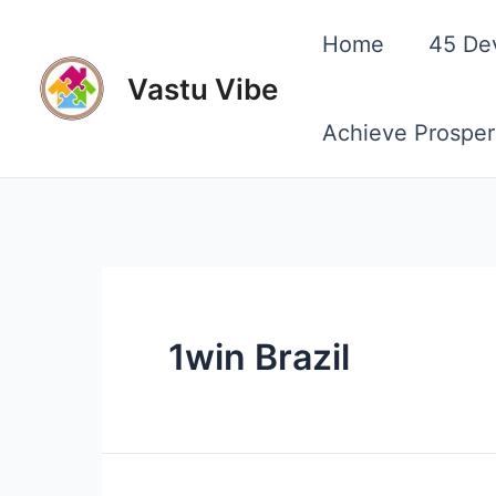
Skip
Home
45 De
to
Vastu Vibe
content
Achieve Prosper
1win Brazil