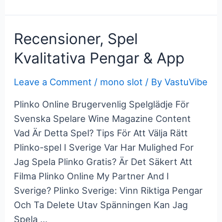
a
w
nt
u
o
n
e
v
h
Čr
Recenze
c
itt
er
m
g
k
d
er
ar
2025:
e
er
e
bl
g
e
di
n
e
Recensioner, Spel
Aktuální
b
st
r
er
dI
t
ot
Kvalitativa Pengar & App
Bonusy
o
n
e
o
Leave a Comment
/
mono slot
/ By
VastuVibe
k
Plinko Online Brugervenlig Spelglädje För
Svenska Spelare Wine Magazine Content
Vad Är Detta Spel? Tips För Att Välja Rätt
Plinko-spel I Sverige Var Har Mulighed For
Jag Spela Plinko Gratis? Är Det Säkert Att
Filma Plinko Online My Partner And I
Sverige? Plinko Sverige: Vinn Riktiga Pengar
Och Ta Delete Utav Spänningen Kan Jag
Spela …