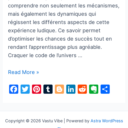
comprendre non seulement les mécanismes,
mais également les dynamiques qui
régissent les différents aspects de cette
expérience ludique. Ce savoir permet
d’optimiser les chances de succès tout en
rendant l’apprentissage plus agréable.
Craquer le code de l’univers …
Stratégies
Read More »
pour
F
T
Pi
T
Bl
Li
R
E
S
Maximiser
a
w
nt
u
o
n
e
v
h
Vos
Gains
c
itt
er
m
g
k
d
er
ar
dans
e
er
e
bl
g
e
di
n
e
Crazy
Copyright © 2026 Vastu Vibe | Powered by
Astra WordPress
b
st
r
er
dI
t
ot