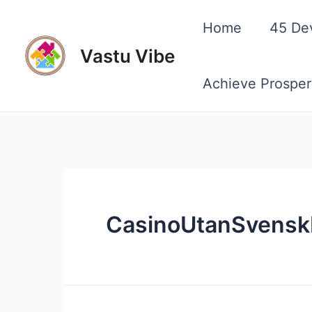
Skip
Home
45 De
to
Vastu Vibe
content
Achieve Prosper
CasinoUtanSvensk