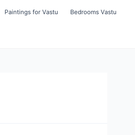
Paintings for Vastu
Bedrooms Vastu