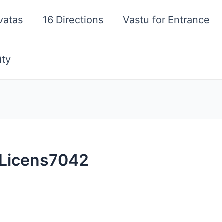
vatas
16 Directions
Vastu for Entrance
ity
Licens7042