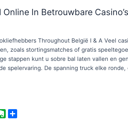
l Online In Betrouwbare Casino’
kliefhebbers Throughout België I & A Veel casi
n, zoals stortingsmatches of gratis speeltegoe
ge stappen kunt u sobre bal laten vallen en ge
 spelervaring. De spanning truck elke ronde,
E
S
v
h