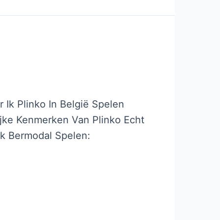
Ik Plinko In België Spelen
ijke Kenmerken Van Plinko Echt
ak Bermodal Spelen: