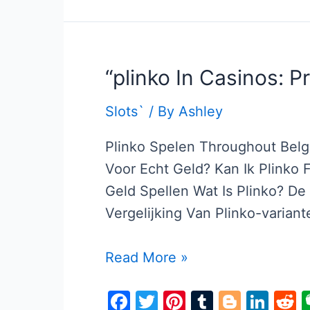
c
itt
er
m
g
k
d
Online
e
er
e
bl
g
e
d
In
b
st
r
er
dI
t
Betrouwbare
o
n
“plinko In Casinos: 
Casino’s
o
Slots`
/ By
Ashley
k
Plinko Spelen Throughout Bel
Voor Echt Geld? Kan Ik Plinko
Geld Spellen Wat Is Plinko? D
Vergelijking Van Plinko-variant
“plinko
Read More »
In
F
T
Pi
T
Bl
Li
R
Casinos: