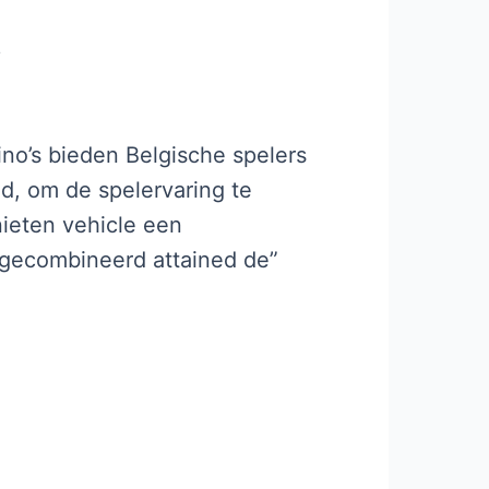
s
no’s bieden Belgische spelers
d, om de spelervaring te
nieten vehicle een
 gecombineerd attained de”