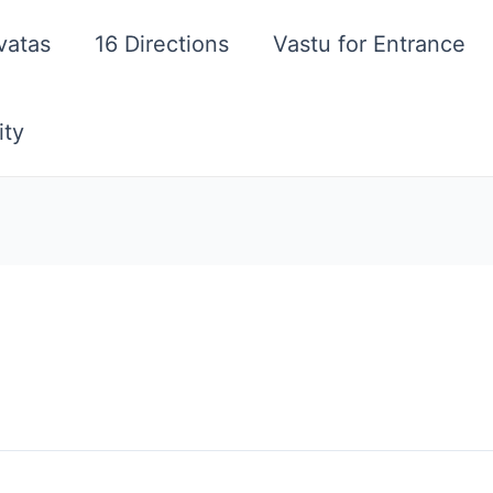
vatas
16 Directions
Vastu for Entrance
ity