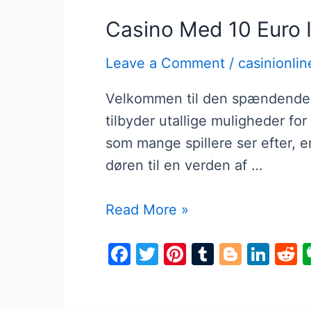
Casino Med 10 Euro I
Leave a Comment
/
casinionli
Velkommen til den spændende v
tilbyder utallige muligheder fo
som mange spillere ser efter, e
døren til en verden af …
Casino
Read More »
Med
F
T
Pi
T
Bl
Li
R
10
a
w
nt
u
o
n
e
Euro
c
itt
er
m
g
k
d
Indbetaling