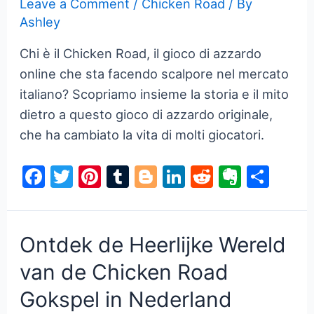
Leave a Comment
/
Chicken Road
/ By
Ashley
Chi è il Chicken Road, il gioco di azzardo
online che sta facendo scalpore nel mercato
italiano? Scopriamo insieme la storia e il mito
dietro a questo gioco di azzardo originale,
che ha cambiato la vita di molti giocatori.
F
T
Pi
T
Bl
Li
R
E
S
a
w
nt
u
o
n
e
v
h
c
itt
er
m
g
k
d
er
ar
e
er
e
bl
g
e
di
n
e
Ontdek de Heerlijke Wereld
b
st
r
er
dI
t
ot
van de Chicken Road
o
n
e
Gokspel in Nederland
o