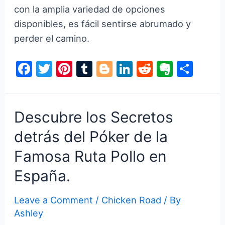
con la amplia variedad de opciones
disponibles, es fácil sentirse abrumado y
perder el camino.
F
T
Pi
T
Bl
Li
R
E
S
a
w
nt
u
o
n
e
v
h
c
itt
er
m
g
k
d
er
ar
e
er
e
bl
g
e
di
n
e
Descubre los Secretos
b
st
r
er
dI
t
ot
detrás del Póker de la
o
n
e
Famosa Ruta Pollo en
o
España.
k
Leave a Comment
/
Chicken Road
/ By
Ashley