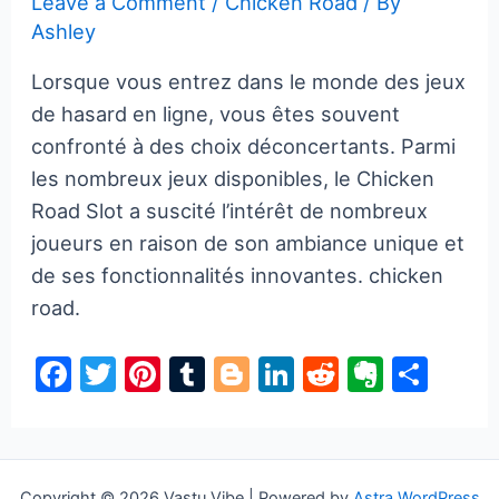
k
Leave a Comment
/
Chicken Road
/ By
Ashley
Lorsque vous entrez dans le monde des jeux
de hasard en ligne, vous êtes souvent
confronté à des choix déconcertants. Parmi
les nombreux jeux disponibles, le Chicken
Road Slot a suscité l’intérêt de nombreux
joueurs en raison de son ambiance unique et
de ses fonctionnalités innovantes. chicken
road.
F
T
Pi
T
Bl
Li
R
E
S
a
w
nt
u
o
n
e
v
h
c
itt
er
m
g
k
d
er
ar
e
er
e
bl
g
e
di
n
e
Copyright © 2026 Vastu Vibe | Powered by
Astra WordPress