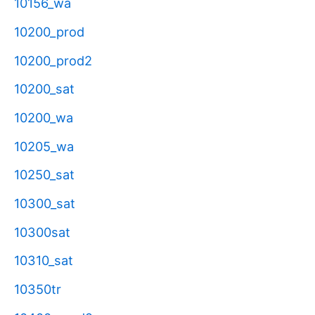
10156_wa
10200_prod
10200_prod2
10200_sat
10200_wa
10205_wa
10250_sat
10300_sat
10300sat
10310_sat
10350tr