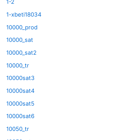
1-2
1-xbeti18034
10000_prod
10000_sat
10000_sat2
10000_tr
10000sat3
10000sat4
10000sat5
10000sat6
10050_tr