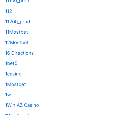
11100_prod
112
11200_prod
11Mostbet
12Mostbet
16 Directions
1bet5
1casino
1Mostbet
1w
1Win AZ Casino