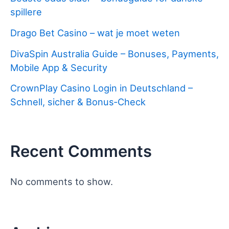
spillere
Drago Bet Casino – wat je moet weten
DivaSpin Australia Guide – Bonuses, Payments,
Mobile App & Security
CrownPlay Casino Login in Deutschland –
Schnell, sicher & Bonus‑Check
Recent Comments
No comments to show.