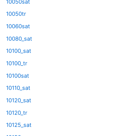
10050sat
10050tr
10060sat
10080_sat
10100_sat
10100_tr
10100sat
10110_sat
10120_sat
10120_tr
10125_sat