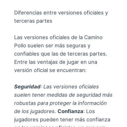
Diferencias entre versiones oficiales y
terceras partes
Las versiones oficiales de la Camino
Pollo suelen ser más seguras y
confiables que las de terceras partes.
Entre las ventajas de jugar en una
versión oficial se encuentran:
Seguridad
: Las versiones oficiales
suelen tener medidas de seguridad más
robustas para proteger la información
de los jugadores.
Confianza
: Los
jugadores pueden tener más confianza