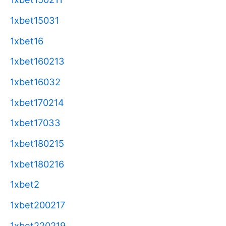
1xbet15031
1xbet16
1xbet160213
1xbet16032
1xbet170214
1xbet17033
1xbet180215
1xbet180216
1xbet2
1xbet200217
1xbet220219