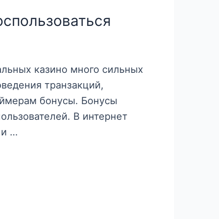
воспользоваться
уальных казино много сильных
оведения транзакций,
еймерам бонусы. Бонусы
ользователей. В интернет
 и …