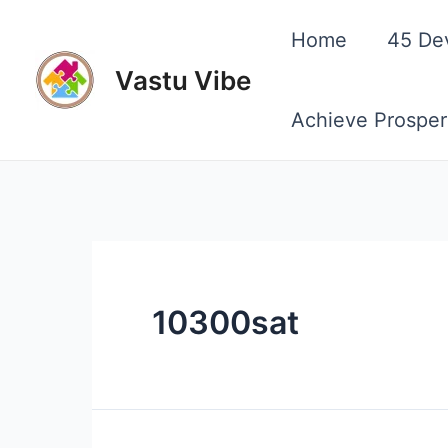
Skip
Home
45 De
to
Vastu Vibe
content
Achieve Prosper
10300sat