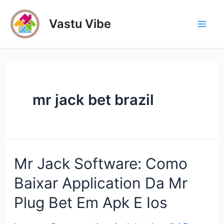
Skip
to
Vastu Vibe
Mai
content
Men
mr jack bet brazil
Mr Jack Software: Como
Baixar Application Da Mr
Plug Bet Em Apk E Ios