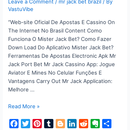
Leave a Comment
/
mr jack bet brazil
/ By
VastuVibe
“Web-site Oficial De Apostas E Cassino On
The Internet No Brasil Content Como
Funciona O Mister Jack Bet? Como Fazer
Down Load Do Aplicativo Mister Jack Bet?
Ferramentas De Apostas Electronic Apk Mr
Jack Port Bet Mr Jack Cassino App: Jogue
Aviator E Mines No Celular Funções E
Vantagens Carry Out Mr Jack Application:
Melhore …
Mr
Read More »
Jack
F
T
Pi
T
Bl
Li
R
E
S
Software: