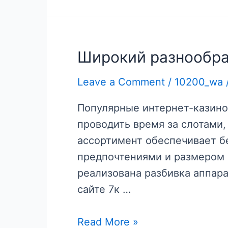
c
itt
er
m
g
k
d
интернет-
e
er
e
bl
g
e
d
казино
b
st
r
er
dI
t
с
o
n
Широкий разнообраз
премиями
o
Leave a Comment
/
10200_wa
k
Популярные интернет-казино
проводить время за слотами
ассортимент обеспечивает б
предпочтениями и размером 
реализована разбивка аппара
сайте 7к …
Широкий
Read More »