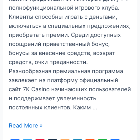
полнофункциональной игрового клуба.
Клиенты способны играть с деньгами,
включаться в специальных предложениях,
приобретать премии. Среди доступных
поощрений приветственный бонус,
бонусы за внесение средств, возврат
средств, очки преданности.
Разнообразная премиальная программа
завлекает на платформу официальный
сайт 7K Casino начинающих пользователей
и поддерживает увлеченность
постоянных клиентов. Каким …
Законное
Read More »
7к