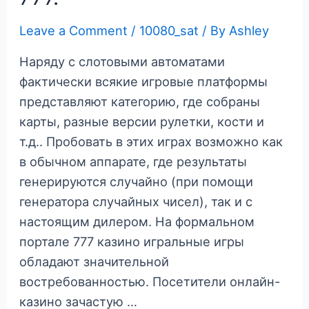
Leave a Comment
/
10080_sat
/ By
Ashley
Наряду с слотовыми автоматами
фактически всякие игровые платформы
представляют категорию, где собраны
карты, разные версии рулетки, кости и
т.д.. Пробовать в этих играх возможно как
в обычном аппарате, где результаты
генерируются случайно (при помощи
генератора случайных чисел), так и с
настоящим дилером. На формальном
портале 777 казино игральные игры
обладают значительной
востребованностью. Посетители онлайн-
казино зачастую …