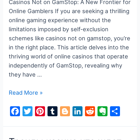
k
Casinos Not on GamStop: A New Frontier for
Online Gamblers If you are seeking a thrilling
online gaming experience without the
limitations imposed by self-exclusion
schemes like casinos not on gamstop, you’re
in the right place. This article delves into the
thriving world of online casinos that operate
independently of GamStop, revealing why
they have …
Discovering
Read More »
the
F
T
Pi
T
Bl
Li
R
E
S
World
a
w
nt
u
o
n
e
v
h
of
Casinos
c
itt
er
m
g
k
d
er
ar
Not