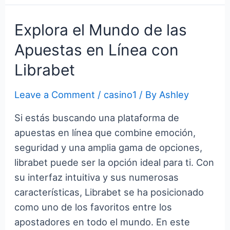
Gateway
c
itt
er
m
g
k
d
er
ar
to
e
er
e
bl
g
e
di
n
e
Explora el Mundo de las
Exciting
b
st
r
er
dI
t
ot
Apuestas en Línea con
Gaming
o
n
e
Librabet
Adventures
o
1953097672
k
Leave a Comment
/
casino1
/ By
Ashley
Si estás buscando una plataforma de
apuestas en línea que combine emoción,
seguridad y una amplia gama de opciones,
librabet puede ser la opción ideal para ti. Con
su interfaz intuitiva y sus numerosas
características, Librabet se ha posicionado
como uno de los favoritos entre los
apostadores en todo el mundo. En este