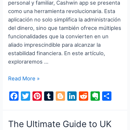
personal y familiar, Cashwin app se presenta
como una herramienta revolucionaria. Esta
aplicación no solo simplifica la administración
del dinero, sino que también ofrece múltiples
funcionalidades que la convierten en un
aliado imprescindible para alcanzar la
estabilidad financiera. En este artículo,
exploraremos …
Descubre
Read More »
Cashwin
F
T
Pi
T
Bl
Li
R
E
S
App
a
w
nt
u
o
n
e
v
h
La
Revolución
c
itt
er
m
g
k
d
er
ar
en
e
er
e
bl
g
e
di
n
e
The Ultimate Guide to UK
Aplicaciones