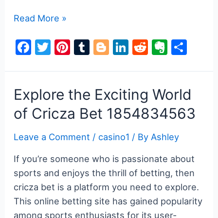
Тренды
Read More »
казино
F
T
Pi
T
Bl
Li
R
E
S
что
a
w
nt
u
o
n
e
v
h
ждет
игроков
c
itt
er
m
g
k
d
er
ar
в
e
er
e
bl
g
e
di
n
e
Explore the Exciting World
2024
b
st
r
er
dI
t
ot
of Cricza Bet 1854834563
году
o
n
e
o
Leave a Comment
/
casino1
/ By
Ashley
k
If you’re someone who is passionate about
sports and enjoys the thrill of betting, then
cricza bet is a platform you need to explore.
This online betting site has gained popularity
among sports enthusiasts for its user-