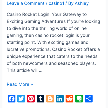
Leave a Comment
/
casino1
/ By
Ashley
Casino Rocket Login: Your Gateway to
Exciting Gaming Adventures If you’re looking
to dive into the thrilling world of online
gaming, then casino rocket login is your
starting point. With exciting games and
lucrative promotions, Casino Rocket offers a
unique experience that caters to the needs
of both newcomers and seasoned players.
This article will …
Casino
Read More »
Rocket
F
T
Pi
T
Bl
Li
R
E
S
Login
a
w
nt
u
o
n
e
v
h
Your