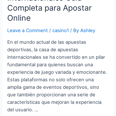
o
n
e
Completa para Apostar
o
Online
k
Leave a Comment
/
casino1
/ By
Ashley
En el mundo actual de las apuestas
deportivas, la casa de apuestas
internacionales se ha convertido en un pilar
fundamental para quienes buscan una
experiencia de juego variada y emocionante.
Estas plataformas no solo ofrecen una
amplia gama de eventos deportivos, sino
que también proporcionan una serie de
características que mejoran la experiencia
del usuario. …