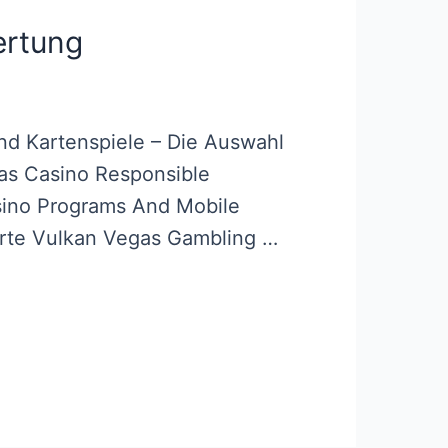
ertung
nd Kartenspiele – Die Auswahl
gas Casino Responsible
sino Programs And Mobile
erte Vulkan Vegas Gambling …