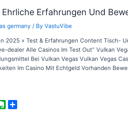
 Ehrliche Erfahrungen Und Bew
gas germany
/ By
VastuVibe
n 2025 » Test & Erfahrungen Content Tisch- U
ve-dealer Alle Casinos Im Test Out” Vulkan Ve
hlungsmittel Bei Vulkan Vegas Vulkan Vegas Ca
hkeiten Im Casino Mit Echtgeld Vorhanden Bew
E
S
v
h
er
ar