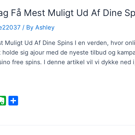
dag Få Mest Muligt Ud Af Dine 
ne22037
/ By
Ashley
t Muligt Ud Af Dine Spins I en verden, hvor onl
at holde sig ajour med de nyeste tilbud og kamp
no free spins. I denne artikel vil vi dykke ned 
E
S
v
h
er
ar
i
n
e