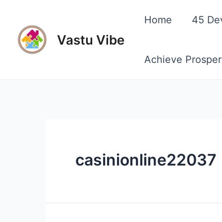
Skip
Home
45 De
to
Vastu Vibe
content
Achieve Prosper
casinionline22037