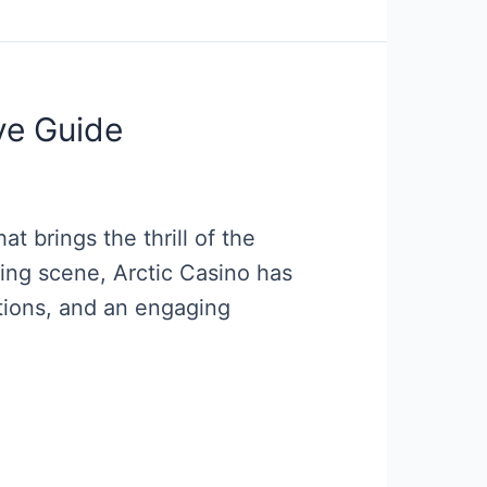
ve Guide
t brings the thrill of the
ing scene, Arctic Casino has
tions, and an engaging