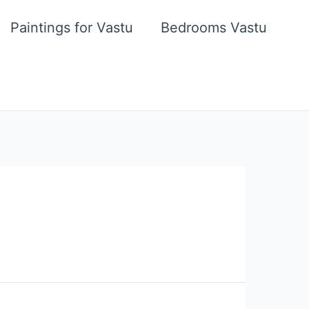
Paintings for Vastu
Bedrooms Vastu