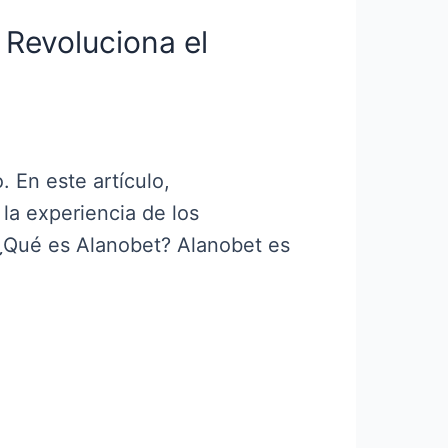
Revoluciona el
 En este artículo,
la experiencia de los
 ¿Qué es Alanobet? Alanobet es