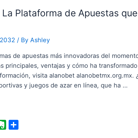
 La Plataforma de Apuestas que 
12032
/ By
Ashley
rmas de apuestas más innovadoras del momento.
s principales, ventajas y cómo ha transformado 
nformación, visita alanobet alanobetmx.org.mx.
ortivas y juegos de azar en línea, que ha …
E
S
v
h