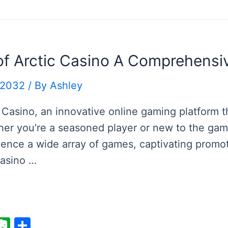
er
ar
i
n
e
ot
e
s of Arctic Casino A Comprehensi
12032
/ By
Ashley
Casino, an innovative online gaming platform tha
ther you’re a seasoned player or new to the gam
ence a wide array of games, captivating promo
casino …
E
S