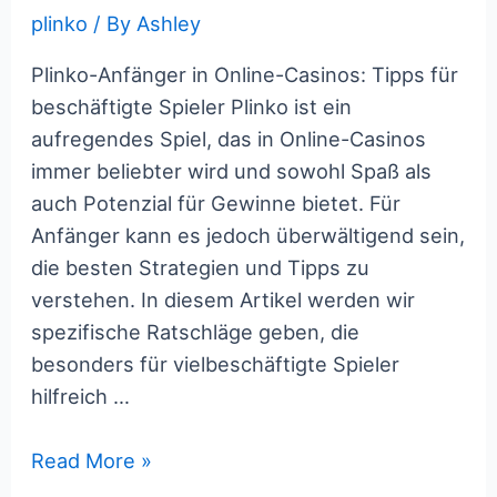
k
plinko
/ By
Ashley
Plinko-Anfänger in Online-Casinos: Tipps für
beschäftigte Spieler Plinko ist ein
aufregendes Spiel, das in Online-Casinos
immer beliebter wird und sowohl Spaß als
auch Potenzial für Gewinne bietet. Für
Anfänger kann es jedoch überwältigend sein,
die besten Strategien und Tipps zu
verstehen. In diesem Artikel werden wir
spezifische Ratschläge geben, die
besonders für vielbeschäftigte Spieler
hilfreich …
Plinko-
Read More »
Anfänger