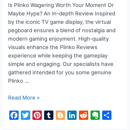
Is Plinko Wagering Worth Your Moment Or
Maybe Hype? An In-depth Review Inspired
by the iconic TV game display, the virtual
pegboard ensures a blend of nostalgia and
modern gaming enjoyment. High-quality
visuals enhance the Plinko Reviews
experience while keeping the gameplay
simple and engaging. Our specialists have
gathered intended for you some genuine
Plinko …
Real
Read More »
Plinko
F
T
Pi
T
Bl
Li
R
E
S
Reviews
a
w
nt
u
o
n
e
v
h
»