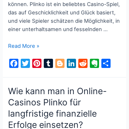
können. Plinko ist ein beliebtes Casino-Spiel,
das auf Geschicklichkeit und Glück basiert,
und viele Spieler schätzen die Möglichkeit, in
einer unterhaltsamen und fesselnden …
Top
Read More »
5
F
T
Pi
T
Bl
Li
R
E
S
der
a
w
nt
u
o
n
e
v
h
besten
Online-
c
itt
er
m
g
k
d
er
ar
Casinos
e
er
e
bl
g
e
di
n
e
Wie kann man in Online-
zum
b
st
r
er
dI
t
ot
Casinos Plinko für
Spielen
o
n
e
langfristige finanzielle
von
o
Plinko
Erfolge einsetzen?
k