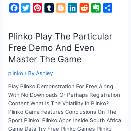
F
T
Pi
T
Bl
Li
R
E
S
in
a
w
nt
u
o
n
e
v
h
Online-
Casinos:
c
itt
er
m
g
k
d
er
ar
Tipps
e
er
e
bl
g
e
di
n
e
Plinko Play The Particular
für
b
st
r
er
dI
t
ot
Free Demo And Even
beschäftigte
o
n
e
Master The Game
Spieler
o
k
plinko
/ By
Ashley
Play Plinko Demonstration For Free Along
With No Downloads Or Perhaps Registration
Content What Is The Volatility In Plinko?
Plinko Game Features Conclusions On The
Sport Plinko: Plinko Apps Inside South Africa
Game Data Try Free Plinko Games Plinko