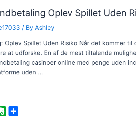
dbetaling Oplev Spillet Uden R
ne17033
/ By
Ashley
 Oplev Spillet Uden Risiko Når det kommer til 
lere at udforske. En af de mest tiltalende mulig
ndbetaling casinoer online med penge uden indbe
latforme uden …
E
S
v
h
er
ar