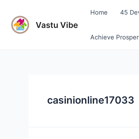
Skip
Home
45 De
to
Vastu Vibe
content
Achieve Prosper
casinionline17033