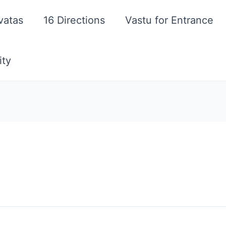
vatas
16 Directions
Vastu for Entrance
ity