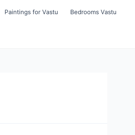
Paintings for Vastu
Bedrooms Vastu