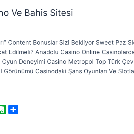
no Ve Bahis Sitesi
ı” Content Bonuslar Sizi Bekliyor Sweet Paz Slo
kkat Edilmeli? Anadolu Casino Online Casinolard
l Oyun Deneyimi Casino Metropol Top Türk Çevr
al Görünümü Casinodaki Şans Oyunları Ve Slotla
E
S
v
h
er
ar