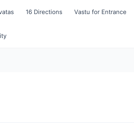
vatas
16 Directions
Vastu for Entrance
ity