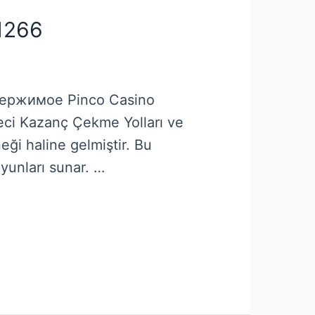
.1266
ржимое Pinco Casino
ci Kazanç Çekme Yolları ve
ği haline gelmiştir. Bu
oyunları sunar. …