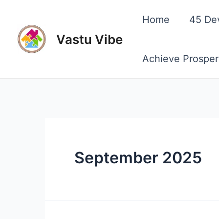
Skip
Home
45 De
to
Vastu Vibe
content
Achieve Prosper
September 2025