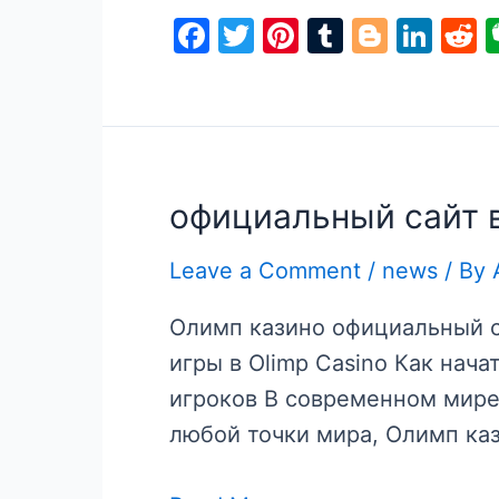
F
T
Pi
T
Bl
Li
R
Trkiyede
a
w
nt
u
o
n
e
popler
c
itt
er
m
g
k
d
slot
e
er
e
bl
g
e
d
ve
b
st
r
er
dI
t
masa
o
n
официальный сайт в 
oyunlar.1113
o
Leave a Comment
/
news
/ By
k
Олимп казино официальный са
игры в Olimp Casino Как нача
игроков В современном мире 
любой точки мира, Олимп каз