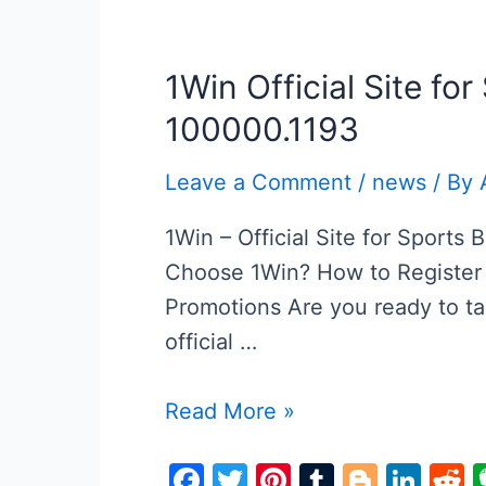
e
er
e
bl
g
e
d
para
b
st
r
er
dI
t
ekme
o
n
1Win Official Site fo
yntemleri.1266
o
100000.1193
k
Leave a Comment
/
news
/ By
1Win – Official Site for Sport
Choose 1Win? How to Register 
Promotions Are you ready to ta
official …
1Win
Read More »
Official
F
T
Pi
T
Bl
Li
R
Site