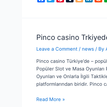
a
w
nt
u
o
n
e
c
itt
er
m
g
k
d
e
er
e
bl
g
e
d
b
st
r
er
dI
t
o
n
Pinco casino Trkiyed
o
Leave a Comment
/
news
/ By
k
Pinco casino Türkiye’de – popü
Popüler Slot ve Masa Oyunları 
Oyunları ve Onlarla İlgili Takti
platformlarından biridir. Pinco c
Pinco
Read More »
casino