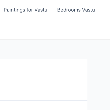
Paintings for Vastu
Bedrooms Vastu