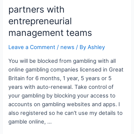
design
e
er
e
bl
g
e
di
n
e
partners with
b
st
r
er
dI
t
ot
entrepreneurial
o
n
e
management teams
o
k
Leave a Comment
/
news
/ By
Ashley
You will be blocked from gambling with all
online gambling companies licensed in Great
Britain for 6 months, 1 year, 5 years or 5
years with auto-renewal. Take control of
your gambling by blocking your access to
accounts on gambling websites and apps. I
also registered so he can’t use my details to
gamble online, …