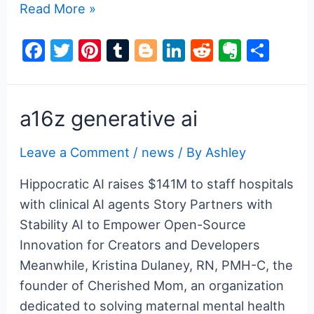
a16z
Read More »
generative
F
T
Pi
T
Bl
Li
R
E
S
ai
a
w
nt
u
o
n
e
v
h
c
itt
er
m
g
k
d
er
ar
e
er
e
bl
g
e
di
n
e
a16z generative ai
b
st
r
er
dI
t
ot
Leave a Comment
/
news
/ By
Ashley
o
n
e
o
Hippocratic AI raises $141M to staff hospitals
k
with clinical AI agents Story Partners with
Stability AI to Empower Open-Source
Innovation for Creators and Developers
Meanwhile, Kristina Dulaney, RN, PMH-C, the
founder of Cherished Mom, an organization
dedicated to solving maternal mental health