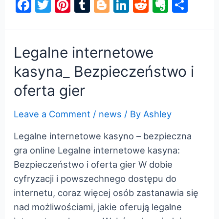
F
T
Pi
T
Bl
Li
R
E
S
Kasyno_
a
w
nt
u
o
n
e
v
h
Bezpieczeństwo
i
c
itt
er
m
g
k
d
er
ar
Różnorodność
e
er
e
bl
g
e
di
n
e
Legalne internetowe
b
st
r
er
dI
t
ot
kasyna_ Bezpieczeństwo i
o
n
e
oferta gier
o
k
Leave a Comment
/
news
/ By
Ashley
Legalne internetowe kasyno – bezpieczna
gra online Legalne internetowe kasyna:
Bezpieczeństwo i oferta gier W dobie
cyfryzacji i powszechnego dostępu do
internetu, coraz więcej osób zastanawia się
nad możliwościami, jakie oferują legalne