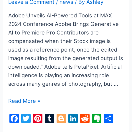
Leave a Comment
/
news
/ By
Ashley
o
n
e
o
Adobe Unveils AI-Powered Tools at MAX
k
2024 Conference Adobe Brings Generative
AI to Premiere Pro Contributors are
compensated when their Stock image is
used as a reference point, once the edited
image resulting from the generated output is
downloaded,” Adobe tells PetaPixel. Artificial
intelligence is playing an increasing role
across many genres of photography, but …
adobe
Read More »
generative
F
T
Pi
T
Bl
Li
R
E
S
ai
a
w
nt
u
o
n
e
v
h
7