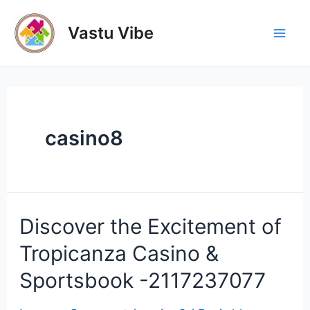
Skip
to
Vastu Vibe
Mai
content
Men
casino8
Discover the Excitement of
Tropicanza Casino &
Sportsbook -2117237077