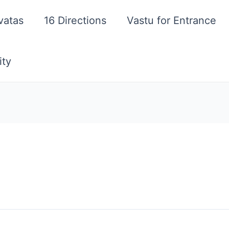
vatas
16 Directions
Vastu for Entrance
ity