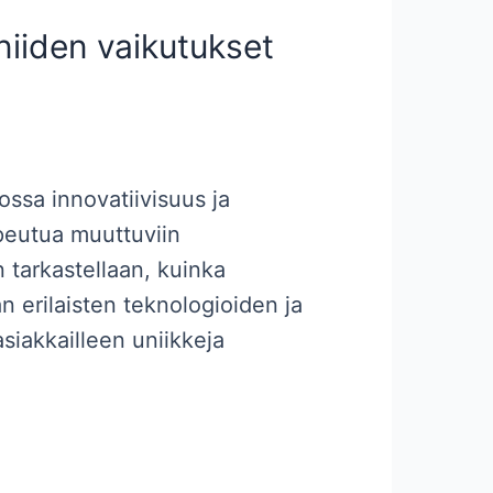
niiden vaikutukset
ssa innovatiivisuus ja
opeutua muuttuviin
 tarkastellaan, kuinka
n erilaisten teknologioiden ja
iakkailleen uniikkeja