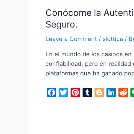
Conócome la Autentic
Seguro.
Leave a Comment
/
slottica
/ B
En el mundo de los casinos en
confiabilidad, pero en realidad
plataformas que ha ganado popu
F
T
Pi
T
Bl
Li
R
a
w
nt
u
o
n
e
c
itt
er
m
g
k
d
e
er
e
bl
g
e
d
b
st
r
er
dI
t