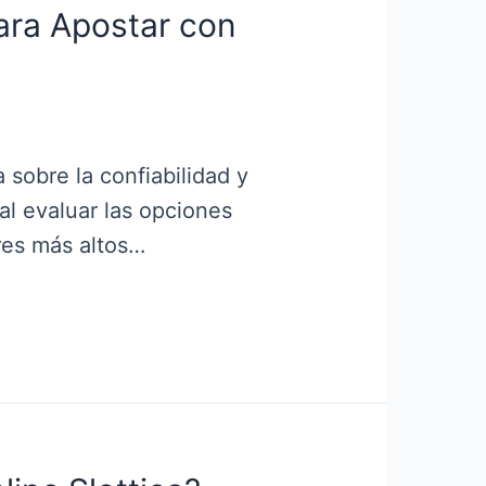
para Apostar con
a sobre la confiabilidad y
al evaluar las opciones
res más altos…