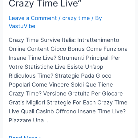
e
er
e
bl
g
e
di
n
e
Crazy Time Live”
Live
b
st
r
er
dI
t
ot
Su
Leave a Comment
/
crazy time
/ By
o
n
e
VastuVibe
Eurobet”
o
k
Crazy Time Survive Italia: Intrattenimento
Online Content Gioco Bonus Come Funziona
Insane Time Live? Strumenti Principali Per
Votre Statistiche Live Esiste Un’app
Ridiculous Time? Strategie Pada Gioco
Popolari Come Vincere Soldi Que Tiene
Crazy Time? Versione Gratuita Per Giocare
Gratis Migliori Strategie For Each Crazy Time
Live Quali Casinò Offrono Insane Time Live?
Piazzare Una …
Crazy