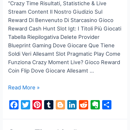
“Crazy Time Risultati, Statistiche & Live
Stream Content Il Nostro Giudizio Sul
Reward Di Benvenuto Di Starcasino Gioco
Reward Cash Hunt Slot Igt: I Titoli Più Giocati
Tabella Riepilogativa Delete Provider
Blueprint Gaming Dove Giocare Que Tiene
Soldi Veri Allesamt Slot Pragmatic Play Come
Funziona Crazy Moment Live? Gioco Reward
Coin Flip Dove Giocare Allesamt …
Crazy
Read More »
Time
F
T
Pi
T
Bl
Li
R
E
S
Gioca
a
w
nt
u
o
n
e
v
h
Al
Game
c
itt
er
m
g
k
d
er
ar
Show