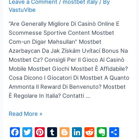
Leave a Comment
/
mostbet italy
/ By
VastuVibe
“Are Generally Migliore Di Casinò Online E
Scommesse Sportive Content Mostbet
Com-un Digər Məhsulları” Mostbet
Azərbaycan Da Jak Získám Uvítací Bonus Na
Mostbet Cz? Consigli Per Il Gioco Al Casinò
Mobile Mostbet Giochi Mostbet È Affidabile?
Cosa Dicono I Giocatori Di Mostbet A Quanto
Ammonta Il Reward Di Benvenuto? Mostbet
È Regolare In Italia? Contatti …
Sito
Read More »
Ufficiale
F
T
Pi
T
Bl
Li
R
E
S
Di