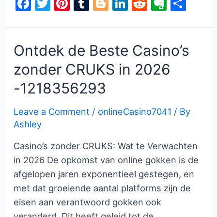
F
T
Pi
T
Bl
Li
R
E
S
zonder
a
w
nt
u
o
n
e
v
h
CRUKS
Ontdek
c
itt
er
m
g
k
d
er
ar
de
e
er
e
bl
g
e
di
n
e
Ontdek de Beste Casino’s
Beste
b
st
r
er
dI
t
ot
zonder CRUKS in 2026
Opties
o
n
e
-1218356293
-1231386121
o
k
Leave a Comment
/
onlineCasino7041
/ By
Ashley
Casino’s zonder CRUKS: Wat te Verwachten
in 2026 De opkomst van online gokken is de
afgelopen jaren exponentieel gestegen, en
met dat groeiende aantal platforms zijn de
eisen aan verantwoord gokken ook
veranderd. Dit heeft geleid tot de