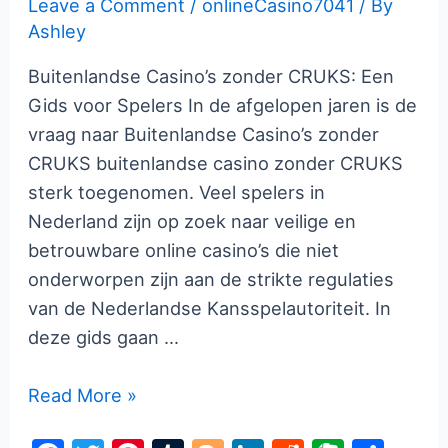
Leave a Comment
/
onlineCasino7041
/ By
Ashley
Buitenlandse Casino’s zonder CRUKS: Een
Gids voor Spelers In de afgelopen jaren is de
vraag naar Buitenlandse Casino’s zonder
CRUKS buitenlandse casino zonder CRUKS
sterk toegenomen. Veel spelers in
Nederland zijn op zoek naar veilige en
betrouwbare online casino’s die niet
onderworpen zijn aan de strikte regulaties
van de Nederlandse Kansspelautoriteit. In
deze gids gaan …
Buitenlandse
Read More »
Casino’s