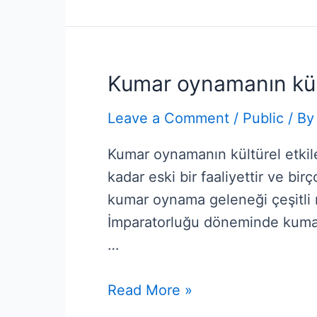
c
itt
er
m
g
k
d
you
e
er
e
bl
g
e
d
should
b
st
r
er
dI
t
try
o
n
Kumar oynamanın kültü
today
o
Leave a Comment
/
Public
/ B
k
Kumar oynamanın kültürel etkiler
kadar eski bir faaliyettir ve bi
kumar oynama geleneği çeşitli r
İmparatorluğu döneminde kumar
…
Kumar
Read More »
oynamanın