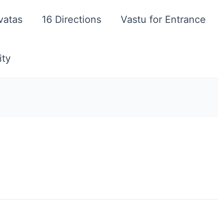
vatas
16 Directions
Vastu for Entrance
ity