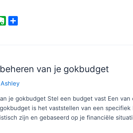
E
S
v
h
er
ar
i
n
e
ot
e
 beheren van je gokbudget
y
Ashley
an je gokbudget Stel een budget vast Een van 
gokbudget is het vaststellen van een specifiek 
stisch zijn en gebaseerd op je financiële situati