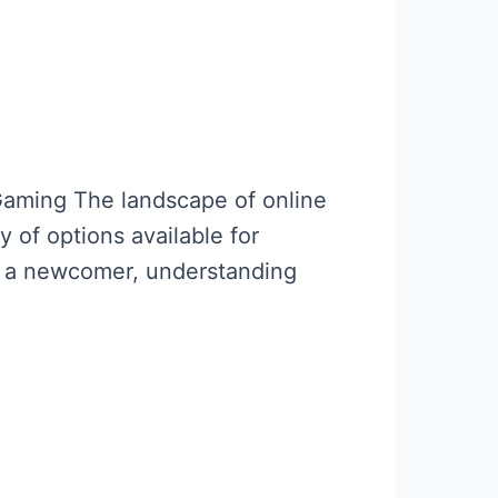
 Gaming The landscape of online
 of options available for
or a newcomer, understanding