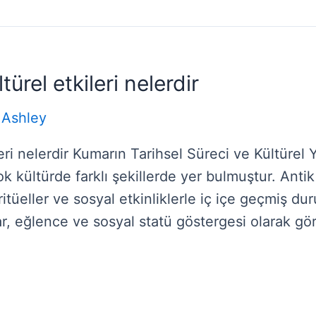
er
ar
i
n
e
ot
e
rel etkileri nelerdir
y
Ashley
i nelerdir Kumarın Tarihsel Süreci ve Kültürel Y
rçok kültürde farklı şekillerde yer bulmuştur. An
itüeller ve sosyal etkinliklerle iç içe geçmiş d
, eğlence ve sosyal statü göstergesi olarak g