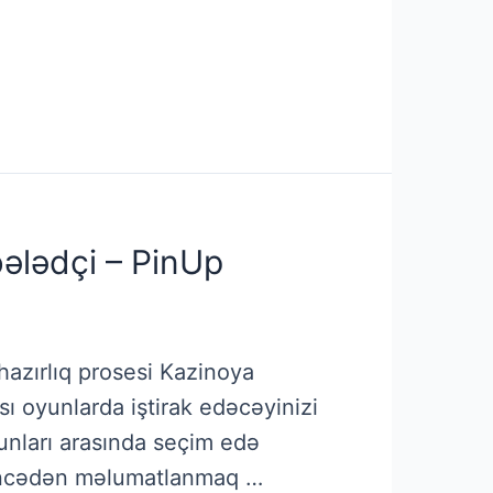
ələdçi – PinUp
azırlıq prosesi Kazinoya
 oyunlarda iştirak edəcəyinizi
unları arasında seçim edə
də, öncədən məlumatlanmaq …