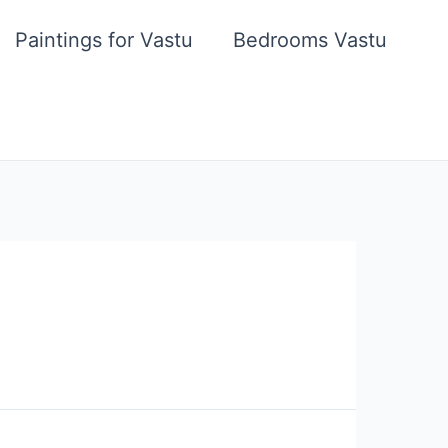
Paintings for Vastu
Bedrooms Vastu