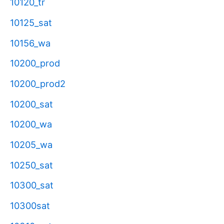
10120_tr
10125_sat
10156_wa
10200_prod
10200_prod2
10200_sat
10200_wa
10205_wa
10250_sat
10300_sat
10300sat