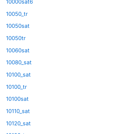
10000sat6
10050_tr
10050sat
10050tr
10060sat
10080_sat
10100_sat
10100_tr
10100sat
10110_sat
10120_sat