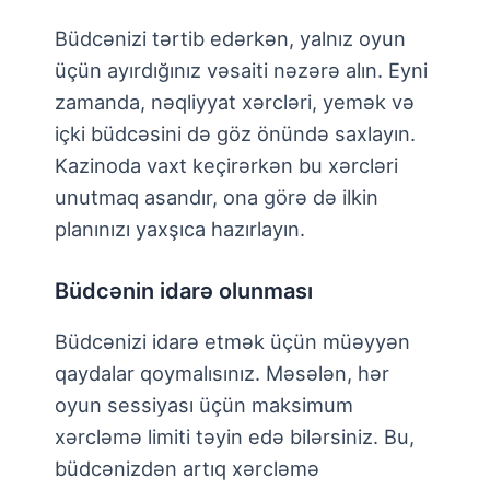
Büdcənizi tərtib edərkən, yalnız oyun
üçün ayırdığınız vəsaiti nəzərə alın. Eyni
zamanda, nəqliyyat xərcləri, yemək və
içki büdcəsini də göz önündə saxlayın.
Kazinoda vaxt keçirərkən bu xərcləri
unutmaq asandır, ona görə də ilkin
planınızı yaxşıca hazırlayın.
Büdcənin idarə olunması
Büdcənizi idarə etmək üçün müəyyən
qaydalar qoymalısınız. Məsələn, hər
oyun sessiyası üçün maksimum
xərcləmə limiti təyin edə bilərsiniz. Bu,
büdcənizdən artıq xərcləmə