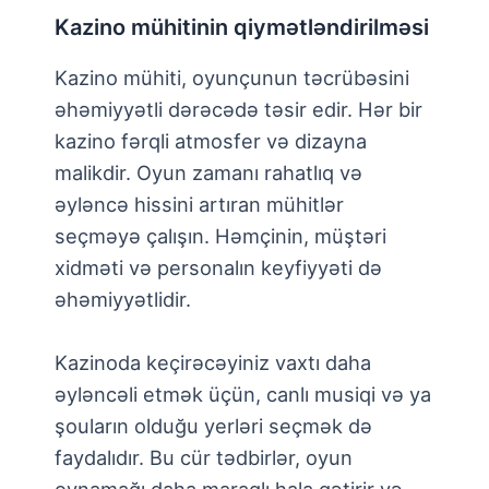
Kazino mühitinin qiymətləndirilməsi
Kazino mühiti, oyunçunun təcrübəsini
əhəmiyyətli dərəcədə təsir edir. Hər bir
kazino fərqli atmosfer və dizayna
malikdir. Oyun zamanı rahatlıq və
əyləncə hissini artıran mühitlər
seçməyə çalışın. Həmçinin, müştəri
xidməti və personalın keyfiyyəti də
əhəmiyyətlidir.
Kazinoda keçirəcəyiniz vaxtı daha
əyləncəli etmək üçün, canlı musiqi və ya
şouların olduğu yerləri seçmək də
faydalıdır. Bu cür tədbirlər, oyun