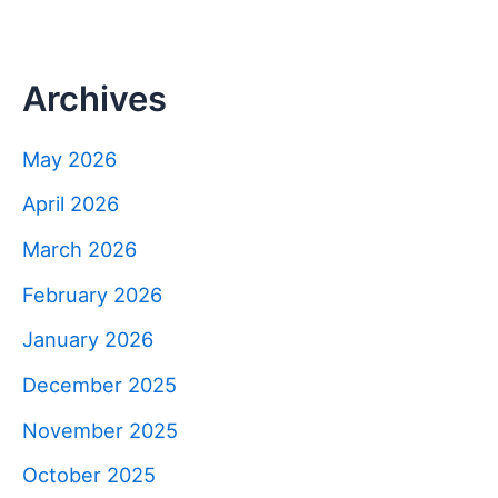
Archives
May 2026
April 2026
March 2026
February 2026
January 2026
December 2025
November 2025
October 2025