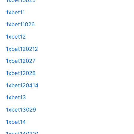
1xbet10025
1xbet11
1xbet11026
1xbet12
1xbet120212
1xbet12027
1xbet12028
1xbet120414
1xbet13
1xbet13029
1xbet14
1xbet140210