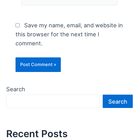
Save my name, email, and website in
this browser for the next time I
comment.
Search
Search
Recent Posts