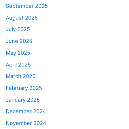
September 2025
August 2025
July 2025
June 2025
May 2025
April 2025
March 2025
February 2025
January 2025
December 2024
November 2024