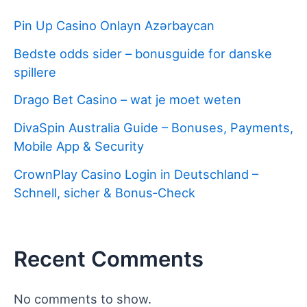
Pin Up Casino Onlayn Azərbaycan
Bedste odds sider – bonusguide for danske
spillere
Drago Bet Casino – wat je moet weten
DivaSpin Australia Guide – Bonuses, Payments,
Mobile App & Security
CrownPlay Casino Login in Deutschland –
Schnell, sicher & Bonus‑Check
Recent Comments
No comments to show.