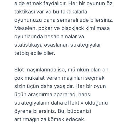
əldə etmək faydalıdır. Hər bir oyunun öz
taktikası var və bu taktikalarla
oyununuzu daha səmərəli edə bilərsiniz.
Məsələn, poker və blackjack kimi masa
oyunlarında hesablamalar və
statistikaya əsaslanan strategiyalar
tətbiq edilə bilər.
Slot maşınlarında isə, mümkün olan ən
çox mükafat verən maşınları seçmək
sizin üçün daha yaxşıdır. Hər bir oyun
üçün araşdırma apararaq, hansı
strategiyaların daha effektiv olduğunu
öyrənə bilərsiniz. Bu, büdcənizi
artırmağınıza kömək edəcək.