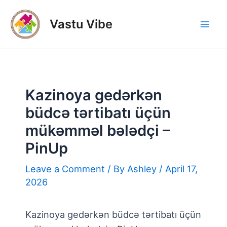
Skip
to
Vastu Vibe
Mai
content
Men
Kazinoya gedərkən
büdcə tərtibatı üçün
mükəmməl bələdçi –
PinUp
Leave a Comment
/ By
Ashley
/
April 17,
2026
Kazinoya gedərkən büdcə tərtibatı üçün