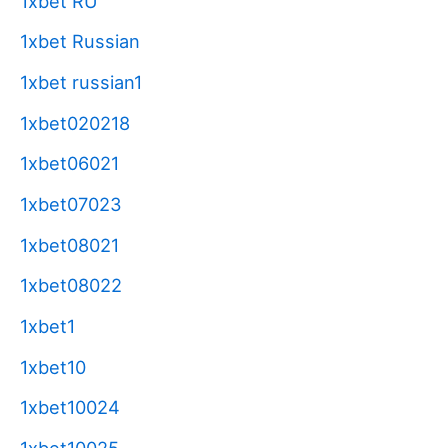
1xbet RU
1xbet Russian
1xbet russian1
1xbet020218
1xbet06021
1xbet07023
1xbet08021
1xbet08022
1xbet1
1xbet10
1xbet10024