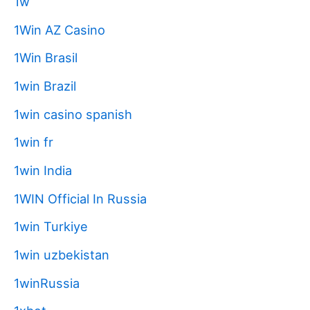
1w
1Win AZ Casino
1Win Brasil
1win Brazil
1win casino spanish
1win fr
1win India
1WIN Official In Russia
1win Turkiye
1win uzbekistan
1winRussia