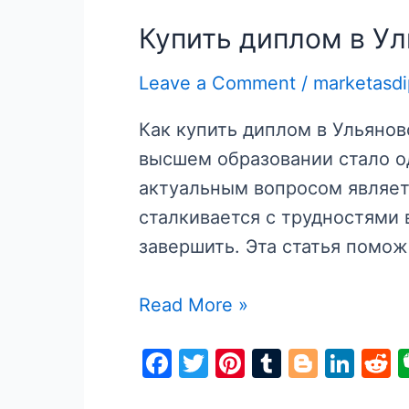
Купить диплом в Ул
Leave a Comment
/
marketasd
Как купить диплом в Ульяно
высшем образовании стало о
актуальным вопросом являетс
сталкивается с трудностями
завершить. Эта статья помож
Купить
Read More »
диплом
F
T
Pi
T
Bl
Li
R
в
a
w
nt
u
o
n
e
Ульяновске