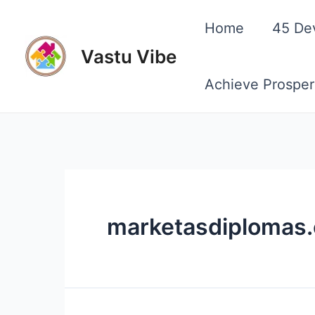
Skip
Home
45 De
to
Vastu Vibe
content
Achieve Prosper
marketasdiplomas