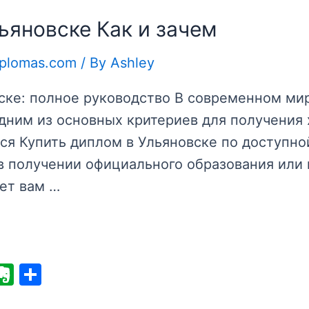
ьяновске Как и зачем
iplomas.com
/ By
Ashley
вске: полное руководство В современном ми
дним из основных критериев для получения
я Купить диплом в Ульяновске по доступной
 в получении официального образования или
ет вам …
E
S
v
h