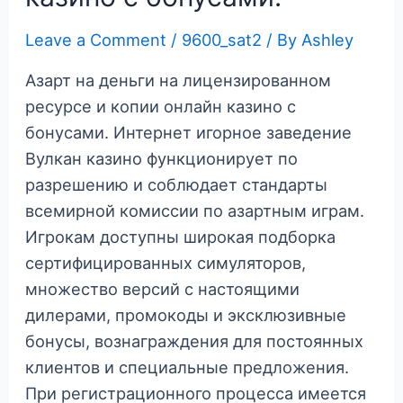
Leave a Comment
/
9600_sat2
/ By
Ashley
Азарт на деньги на лицензированном
ресурсе и копии онлайн казино с
бонусами. Интернет игорное заведение
Вулкан казино функционирует по
разрешению и соблюдает стандарты
всемирной комиссии по азартным играм.
Игрокам доступны широкая подборка
сертифицированных симуляторов,
множество версий с настоящими
дилерами, промокоды и эксклюзивные
бонусы, вознаграждения для постоянных
клиентов и специальные предложения.
При регистрационного процесса имеется