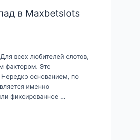
лад в Maxbetslots
 Для всех любителей слотов,
м фактором. Это
 Нередко основанием, по
является именно
 или фиксированное …