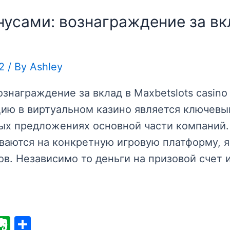
нусами: вознаграждение за вк
2
/ By
Ashley
ознаграждение за вклад в Maxbetslots casino
цию в виртуальном казино является ключевы
вых предложениях основной части компаний.
ваются на конкретную игровую платформу, 
в. Независимо то деньги на призовой счет
E
S