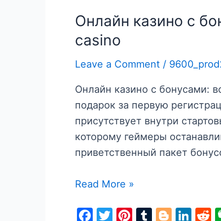
Онлайн казино с бо
casino
Leave a Comment
/
9600_prod
Онлайн казино с бонусами: в
подарок за первую регистра
присутствует внутри старто
которому геймеры останавли
приветственный пакет бонусо
Онлайн
Read More »
казино
F
T
Pi
T
Bl
Li
R
с