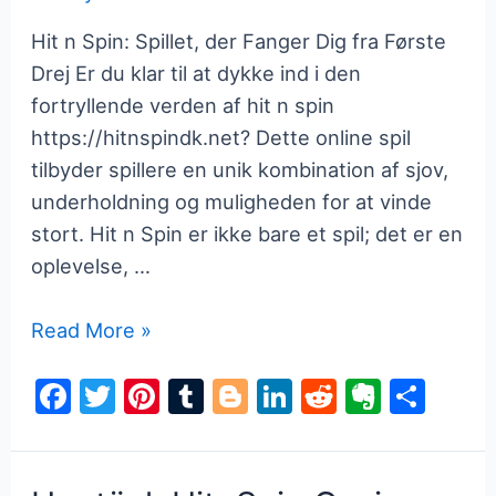
Hit n Spin: Spillet, der Fanger Dig fra Første
Drej Er du klar til at dykke ind i den
fortryllende verden af hit n spin
https://hitnspindk.net? Dette online spil
tilbyder spillere en unik kombination af sjov,
underholdning og muligheden for at vinde
stort. Hit n Spin er ikke bare et spil; det er en
oplevelse, …
Hit
Read More »
n
F
T
Pi
T
Bl
Li
R
E
S
Spin
a
w
nt
u
o
n
e
v
h
En
Guide
c
itt
er
m
g
k
d
er
ar
til