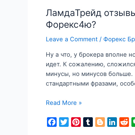
ЛамдаТрейд отзывы
Форекс4ю?
Leave a Comment
/
Форекс Б
Ну а что, у брокера вполне 
идет. К сожалению, сложился
минусы, но минусов больше.
стандартными фразами, особо
ЛамдаТрейд
Read More »
отзывы
F
T
Pi
T
Bl
Li
R
о
a
w
nt
u
o
n
e
брокере