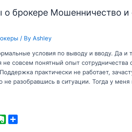
 о брокере Мошенничество и 
рокеры
/ By
Ashley
нормальные условия по выводу и вводу. Да и 
 не совсем понятный опыт сотрудничества с
 Поддержка практически не работает, зачас
 не разобравшись в ситуации. Тогда у меня
E
S
v
h