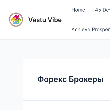
Skip
Home
45 De
to
Vastu Vibe
content
Achieve Prosper
Форекс Брокеры