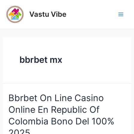
Skip
to
Vastu Vibe
Mai
content
Men
bbrbet mx
Bbrbet On Line Casino
Online En Republic Of
Colombia Bono Del 100%
2025