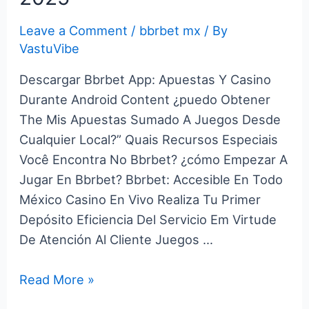
Leave a Comment
/
bbrbet mx
/ By
VastuVibe
Descargar Bbrbet App: Apuestas Y Casino
Durante Android Content ¿puedo Obtener
The Mis Apuestas Sumado A Juegos Desde
Cualquier Local?” Quais Recursos Especiais
Você Encontra No Bbrbet? ¿cómo Empezar A
Jugar En Bbrbet? Bbrbet: Accesible En Todo
México Casino En Vivo Realiza Tu Primer
Depósito Eficiencia Del Servicio Em Virtude
De Atención Al Cliente Juegos …
Bbrbet
Read More »
On