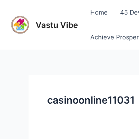
Skip
Home
45 De
to
Vastu Vibe
content
Achieve Prosper
casinoonline11031