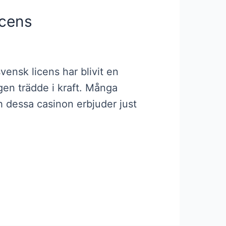
icens
ensk licens har blivit en
agen trädde i kraft. Många
ch dessa casinon erbjuder just