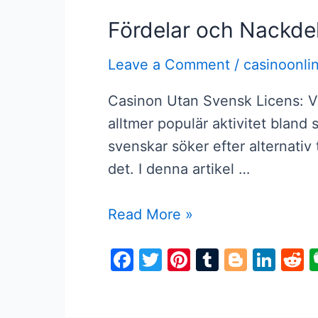
Fördelar och Nackde
Leave a Comment
/
casinoonli
Casinon Utan Svensk Licens: Va
alltmer populär aktivitet bland 
svenskar söker efter alternativ 
det. I denna artikel …
Fördelar
Read More »
och
F
T
Pi
T
Bl
Li
R
Nackdelar
a
w
nt
u
o
n
e
med
c
itt
er
m
g
k
d
Casinon