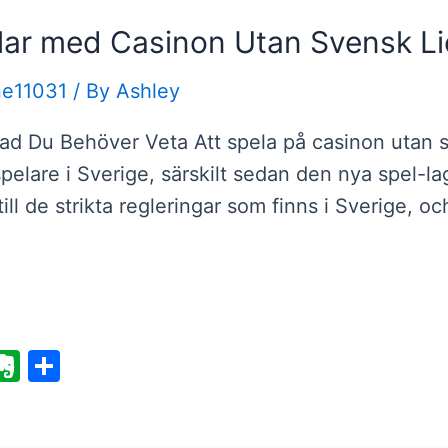
lar med Casinon Utan Svensk L
ne11031
/ By
Ashley
d Du Behöver Veta Att spela på casinon utan sv
spelare i Sverige, särskilt sedan den nya spel-l
till de strikta regleringar som finns i Sverige, o
E
S
v
h
er
ar