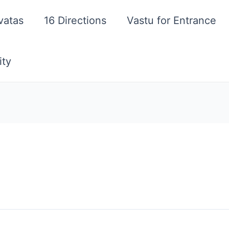
vatas
16 Directions
Vastu for Entrance
ity