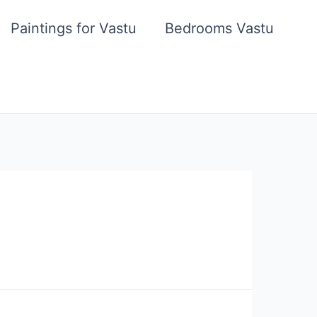
Paintings for Vastu
Bedrooms Vastu