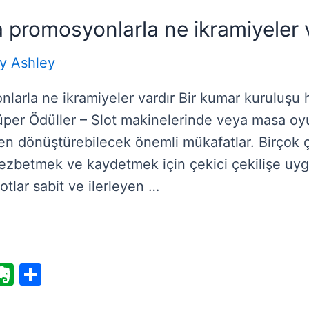
 promosyonlarla ne ikramiyeler 
By
Ashley
larla ne ikramiyeler vardır Bir kumar kuruluşu 
Süper Ödüller – Slot makinelerinde veya masa oy
ten dönüştürebilecek önemli mükafatlar. Birçok 
zbetmek ve kaydetmek için çekici çekilişe uyg
tlar sabit ve ilerleyen …
E
S
v
h