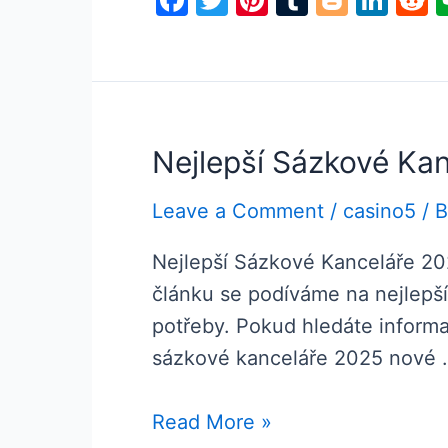
a
w
nt
u
o
n
e
to
c
itt
er
m
g
k
d
Swift
e
er
e
bl
g
e
d
Casino
b
st
r
er
dI
t
Login
o
n
Nejlepší Sázkové Ka
1996639110
o
Leave a Comment
/
casino5
/ 
k
Nejlepší Sázkové Kanceláře 202
článku se podíváme na nejlepší
potřeby. Pokud hledáte informa
sázkové kanceláře 2025 nové 
Nejlepší
Read More »