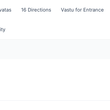
vatas
16 Directions
Vastu for Entrance
ity