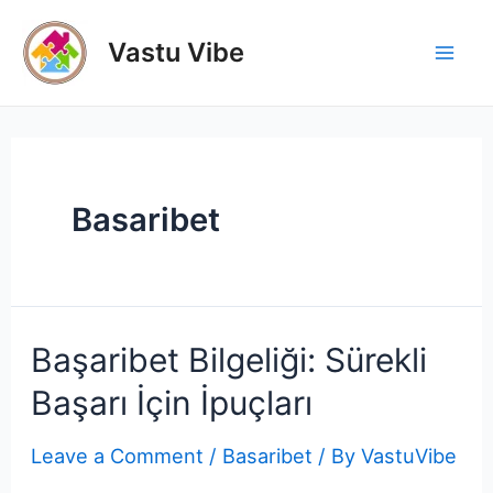
Skip
to
Vastu Vibe
Mai
content
Men
Basaribet
Başaribet Bilgeliği: Sürekli
Başarı İçin İpuçları
Leave a Comment
/
Basaribet
/ By
VastuVibe