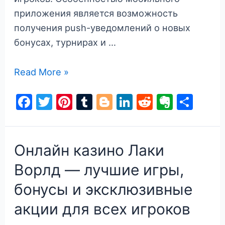
приложения является возможность
получения push-уведомлений о новых
бонусах, турнирах и …
Laki
Read More »
World
F
T
Pi
T
Bl
Li
R
E
S
официальный
a
w
nt
u
o
n
e
v
h
сайт
—
c
itt
er
m
g
k
d
er
ar
безопасный
e
er
e
bl
g
e
di
n
e
Онлайн казино Лаки
доступ
b
st
r
er
dI
t
ot
Ворлд — лучшие игры,
к
o
n
e
бонусы и эксклюзивные
казино,
o
бонусам,
акции для всех игроков
k
акциям