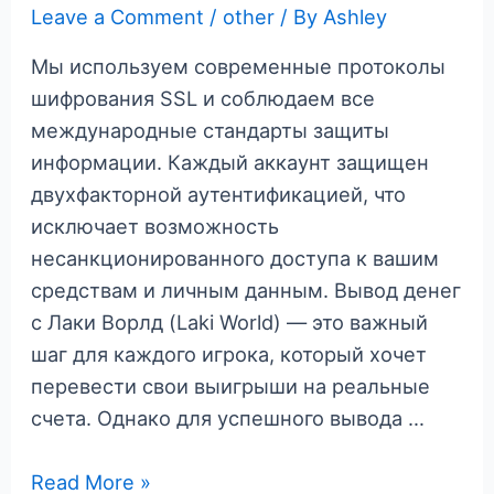
Leave a Comment
/
other
/ By
Ashley
без
ограничений
Мы используем современные протоколы
шифрования SSL и соблюдаем все
международные стандарты защиты
информации. Каждый аккаунт защищен
двухфакторной аутентификацией, что
исключает возможность
несанкционированного доступа к вашим
средствам и личным данным. Вывод денег
с Лаки Ворлд (Laki World) — это важный
шаг для каждого игрока, который хочет
перевести свои выигрыши на реальные
счета. Однако для успешного вывода …
Laki
Read More »