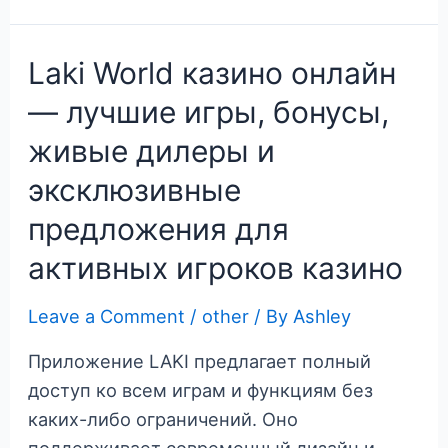
a
w
nt
u
o
n
e
v
h
на
деньги
c
itt
er
m
g
k
d
er
ar
—
e
er
e
bl
g
e
di
n
e
Laki World казино онлайн
лучшие
b
st
r
er
dI
t
ot
— лучшие игры, бонусы,
игры
o
n
e
живые дилеры и
с
o
высокой
эксклюзивные
k
отдачей
предложения для
и
активных игроков казино
стабильными
выплатами
Leave a Comment
/
other
/ By
Ashley
для
всех
Приложение LAKI предлагает полный
категорий
доступ ко всем играм и функциям без
игроков
каких-либо ограничений. Оно
поддерживает современный дизайн и