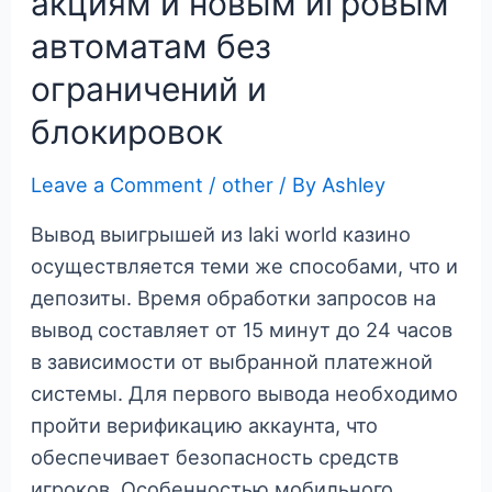
акциям и новым игровым
k
входа
автоматам без
в
ограничений и
казино
онлайн
блокировок
при
любых
Leave a Comment
/
other
/ By
Ashley
блокировках
Вывод выигрышей из laki world казино
осуществляется теми же способами, что и
депозиты. Время обработки запросов на
вывод составляет от 15 минут до 24 часов
в зависимости от выбранной платежной
системы. Для первого вывода необходимо
пройти верификацию аккаунта, что
обеспечивает безопасность средств
игроков. Особенностью мобильного