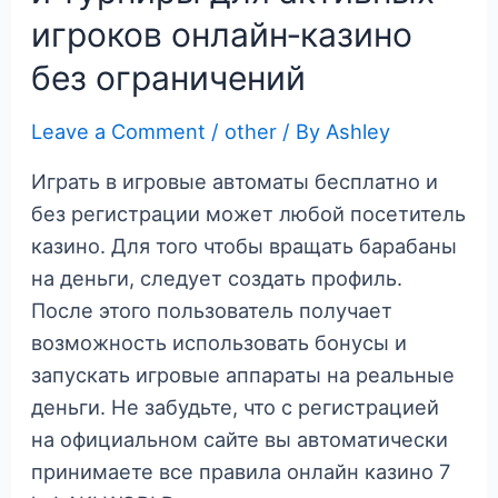
игроков онлайн‑казино
без ограничений
Leave a Comment
/
other
/ By
Ashley
Играть в игровые автоматы бесплатно и
без регистрации может любой посетитель
казино. Для того чтобы вращать барабаны
на деньги, следует создать профиль.
После этого пользователь получает
возможность использовать бонусы и
запускать игровые аппараты на реальные
деньги. Не забудьте, что с регистрацией
на официальном сайте вы автоматически
принимаете все правила онлайн казино 7