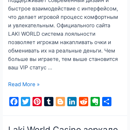
быстрое взаимодействие с интерфейсом,
что делает игровой процесс комфортным
и увлекательным. Официального сайта
LAKI WORLD система лояльности
позволяет игрокам накапливать очки и
обменивать их на реальные деньги. Чем
больше вы играете, тем выше становится
ваш VIP статус …
Laki
Read More »
World
F
T
Pi
T
Bl
Li
R
E
S
казино
a
w
nt
u
o
n
e
v
h
онлайн
—
c
itt
er
m
g
k
d
er
ar
лучшие
e
er
e
bl
g
e
di
n
e
Laki World Casino зеркало