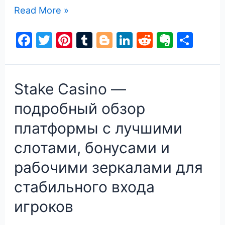
Онлайн
Read More »
казино
F
T
Pi
T
Bl
Li
R
E
S
Лаки
a
w
nt
u
o
n
e
v
h
Ворлд
—
c
itt
er
m
g
k
d
er
ar
лучшие
e
er
e
bl
g
e
di
n
e
Stake Casino —
игры,
b
st
r
er
dI
t
ot
подробный обзор
бонусы
o
n
e
платформы с лучшими
и
o
эксклюзивные
слотами, бонусами и
k
акции
рабочими зеркалами для
для
стабильного входа
всех
игроков
игроков