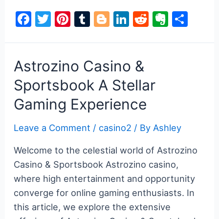
the
F
T
Pi
T
Bl
Li
R
E
S
Thrill
a
w
nt
u
o
n
e
v
h
of
Online
c
itt
er
m
g
k
d
er
ar
Gaming
e
er
e
bl
g
e
di
n
e
Astrozino Casino &
at
b
st
r
er
dI
t
ot
Sportsbook A Stellar
Beonbet
o
n
e
Gaming Experience
Casino
o
1791312329
k
Leave a Comment
/
casino2
/ By
Ashley
Welcome to the celestial world of Astrozino
Casino & Sportsbook Astrozino casino,
where high entertainment and opportunity
converge for online gaming enthusiasts. In
this article, we explore the extensive