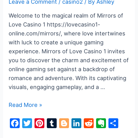
Leave a Comment
/
casino2
/ By
Ashley
Welcome to the magical realm of Mirrors of
Love Casino 1 https://lovecasino1-
online.com/mirrors/, where love intertwines
with luck to create a unique gaming
experience. Mirrors of Love Casino 1 invites
you to discover the charm and excitement of
online gaming set against a backdrop of
romance and adventure. With its captivating
visuals, engaging gameplay, and a …
Mirrors
Read More »
of
F
T
Pi
T
Bl
Li
R
E
S
Love
a
w
nt
u
o
n
e
v
h
Casino