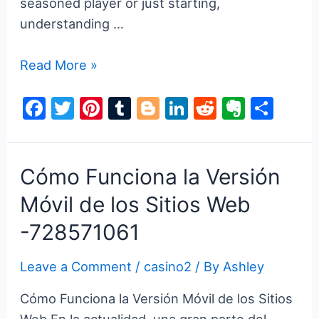
seasoned player or just starting,
understanding …
Unlock
Read More »
the
F
T
Pi
T
Bl
Li
R
E
S
Best
a
w
nt
u
o
n
e
v
h
Online
Casino
c
itt
er
m
g
k
d
er
ar
Bonus
e
er
e
bl
g
e
di
n
e
Cómo Funciona la Versión
Codes
b
st
r
er
dI
t
ot
Móvil de los Sitios Web
in
o
n
e
-728571061
the
o
UK
k
Leave a Comment
/
casino2
/ By
Ashley
-149851342
Cómo Funciona la Versión Móvil de los Sitios