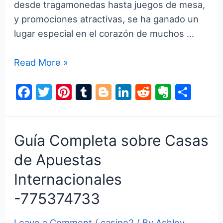
desde tragamonedas hasta juegos de mesa,
y promociones atractivas, se ha ganado un
lugar especial en el corazón de muchos …
Wikiluck
Read More »
Casino
F
T
Pi
T
Bl
Li
R
E
S
La
a
w
nt
u
o
n
e
v
h
Experiencia
de
c
itt
er
m
g
k
d
er
ar
Juego
e
er
e
bl
g
e
di
n
e
Guía Completa sobre Casas
en
b
st
r
er
dI
t
ot
de Apuestas
Línea
o
n
e
Internacionales
Definitiva
o
-775374733
k
Leave a Comment
/
casino2
/ By
Ashley