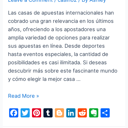
Las casas de apuestas internacionales han
cobrado una gran relevancia en los últimos
años, ofreciendo a los apostadores una
amplia variedad de opciones para realizar
sus apuestas en línea. Desde deportes
hasta eventos especiales, la cantidad de
posibilidades es casi ilimitada. Si deseas
descubrir más sobre este fascinante mundo
y cómo elegir la mejor casa …
Guía
Read More »
Completa
F
T
Pi
T
Bl
Li
R
E
S
sobre
a
w
nt
u
o
n
e
v
h
Casas