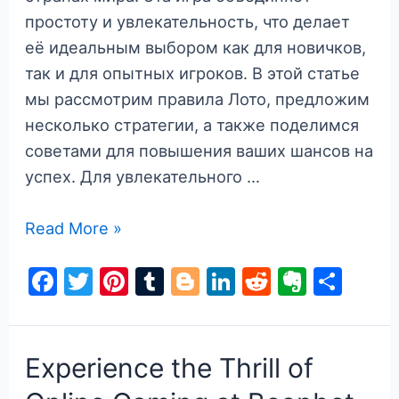
простоту и увлекательность, что делает
её идеальным выбором как для новичков,
так и для опытных игроков. В этой статье
мы рассмотрим правила Лото, предложим
несколько стратегии, а также поделимся
советами для повышения ваших шансов на
успех. Для увлекательного …
Захватывающий
Read More »
мир
F
T
Pi
T
Bl
Li
R
E
S
Лото
a
w
nt
u
o
n
e
v
h
правила,
стратегии
c
itt
er
m
g
k
d
er
ar
и
e
er
e
bl
g
e
di
n
e
Experience the Thrill of
советы
b
st
r
er
dI
t
ot