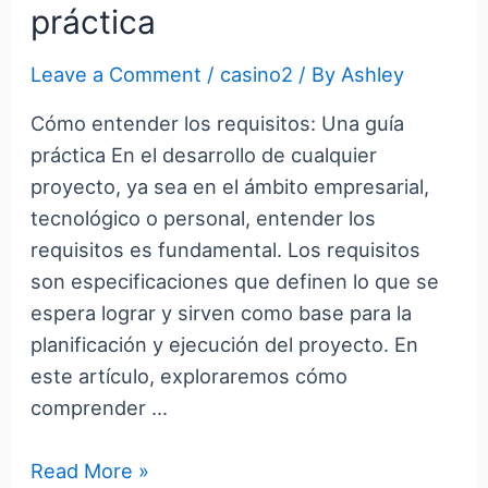
o
n
e
práctica
Web
o
-728571061
k
Leave a Comment
/
casino2
/ By
Ashley
Cómo entender los requisitos: Una guía
práctica En el desarrollo de cualquier
proyecto, ya sea en el ámbito empresarial,
tecnológico o personal, entender los
requisitos es fundamental. Los requisitos
son especificaciones que definen lo que se
espera lograr y sirven como base para la
planificación y ejecución del proyecto. En
este artículo, exploraremos cómo
comprender …
Cómo
Read More »