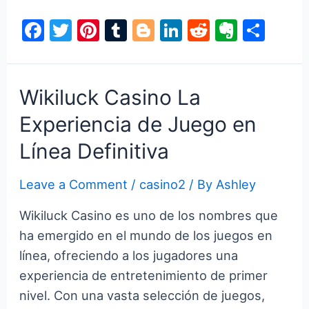
entender
F
T
Pi
T
Bl
Li
R
E
S
los
a
w
nt
u
o
n
e
v
h
requisitos
Una
c
itt
er
m
g
k
d
er
ar
guía
e
er
e
bl
g
e
di
n
e
Wikiluck Casino La
práctica
b
st
r
er
dI
t
ot
Experiencia de Juego en
o
n
e
Línea Definitiva
o
k
Leave a Comment
/
casino2
/ By
Ashley
Wikiluck Casino es uno de los nombres que
ha emergido en el mundo de los juegos en
línea, ofreciendo a los jugadores una
experiencia de entretenimiento de primer
nivel. Con una vasta selección de juegos,