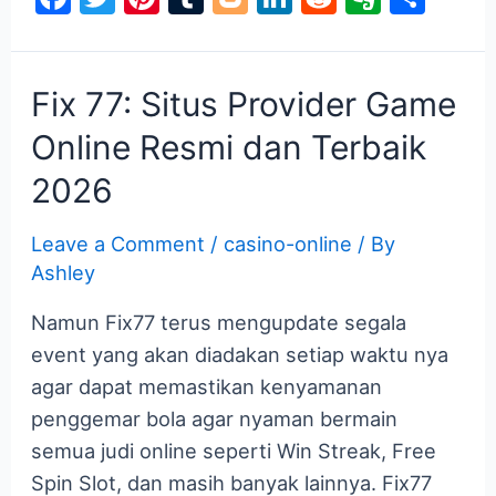
a
w
nt
u
o
n
e
v
h
Online
Dengan
c
itt
er
m
g
k
d
er
ar
Game
e
er
e
bl
g
e
di
n
e
Fix 77: Situs Provider Game
Terlengkap
b
st
r
er
dI
t
ot
Online Resmi dan Terbaik
o
n
e
2026
o
k
Leave a Comment
/
casino-online
/ By
Ashley
Namun Fix77 terus mengupdate segala
event yang akan diadakan setiap waktu nya
agar dapat memastikan kenyamanan
penggemar bola agar nyaman bermain
semua judi online seperti Win Streak, Free
Spin Slot, dan masih banyak lainnya. Fix77