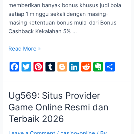
memberikan banyak bonus khusus judi bola
setiap 1 minggu sekali dengan masing-
masing ketentuan bonus mulai dari Bonus
Cashback Kekalahan 5% …
Fix
Read More »
77:
F
T
Pi
T
Bl
Li
R
E
S
Situs
a
w
nt
u
o
n
e
v
h
Provider
Game
c
itt
er
m
g
k
d
er
ar
Online
e
er
e
bl
g
e
di
n
e
Ug569: Situs Provider
Resmi
b
st
r
er
dI
t
ot
Game Online Resmi dan
dan
o
n
e
Terbaik 2026
Terbaik
o
2026
k
Leave a Comment
/
casino-online
/ By