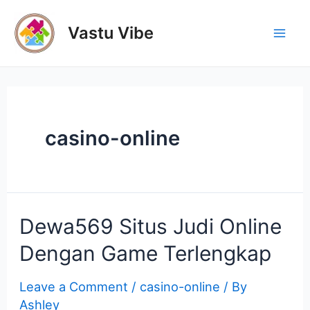
Skip
to
Vastu Vibe
Mai
content
Men
casino-online
Dewa569 Situs Judi Online
Dengan Game Terlengkap
Leave a Comment
/
casino-online
/ By
Ashley