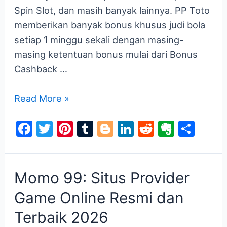
Spin Slot, dan masih banyak lainnya. PP Toto
memberikan banyak bonus khusus judi bola
setiap 1 minggu sekali dengan masing-
masing ketentuan bonus mulai dari Bonus
Cashback …
PPToto,
Read More »
Agen
F
T
Pi
T
Bl
Li
R
E
S
Slot,
a
w
nt
u
o
n
e
v
h
Slot
Online
c
itt
er
m
g
k
d
er
ar
Terbaik,
e
er
e
bl
g
e
di
n
e
Momo 99: Situs Provider
Casino
b
st
r
er
dI
t
ot
Game Online Resmi dan
Live,
o
n
e
Terbaik 2026
Sport
o