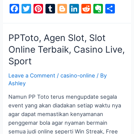
F
T
Pi
T
Bl
Li
R
E
S
Provider
a
w
nt
u
o
n
e
v
h
Game
Online
c
itt
er
m
g
k
d
er
ar
Resmi
e
er
e
bl
g
e
di
n
e
PPToto, Agen Slot, Slot
dan
b
st
r
er
dI
t
ot
Online Terbaik, Casino Live,
Terbaik
o
n
e
Sport
2026
o
k
Leave a Comment
/
casino-online
/ By
Ashley
Namun PP Toto terus mengupdate segala
event yang akan diadakan setiap waktu nya
agar dapat memastikan kenyamanan
penggemar bola agar nyaman bermain
semua judi online seperti Win Streak, Free