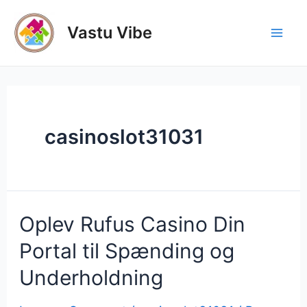
Skip
to
Vastu Vibe
Mai
content
Men
casinoslot31031
Oplev Rufus Casino Din
Portal til Spænding og
Underholdning