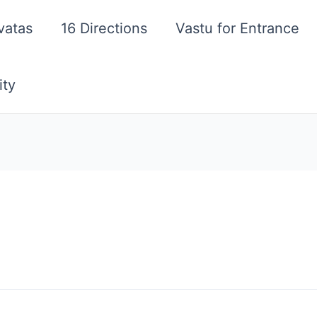
vatas
16 Directions
Vastu for Entrance
ity