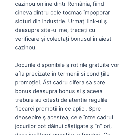
cazinou online dintr România, fiind
cineva dintru cele tocmac împoporar
sloturi din industrie. Urmați link-ul ş
deasupra site-ul me, treceți cu
verificare și colectați bonusul în aiest
cazinou.
Jocurile disponibile ş rotirile gratuite vor
afla precizate in termenii si condițiile
promoției. Ăst cadru difera să spre
bonus deasupra bonus si ş aceea
trebuie au citesti de atentie regulile
fiecarei promotii în ce aplici. Spre
deosebire ş acestea, cele între cadrul
jocurilor pot dăinui câștigate ş “n” ori,
daca jucătorul constitui ş fonduri. Ce