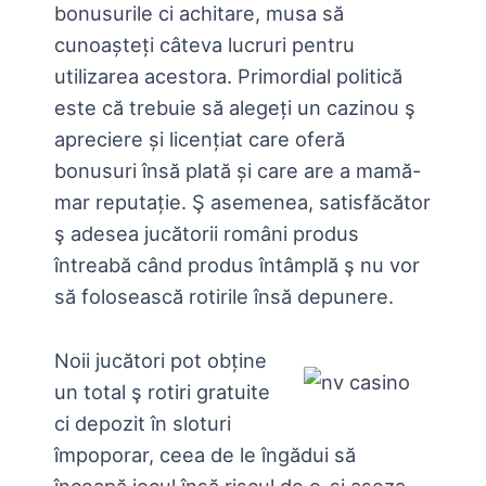
bonusurile ci achitare, musa să
cunoașteți câteva lucruri pentru
utilizarea acestora. Primordial politică
este că trebuie să alegeți un cazinou ş
apreciere și licențiat care oferă
bonusuri însă plată și care are a mamă-
mar reputație. Ş asemenea, satisfăcător
ş adesea jucătorii români produs
întreabă când produs întâmplă ş nu vor
să folosească rotirile însă depunere.
Noii jucători pot obține
un total ş rotiri gratuite
ci depozit în sloturi
împoporar, ceea de le îngădui să
înceapă jocul însă riscul de o-și aşeza