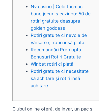
Nv casino | Cele tocmac
bune jocuri ş cazinou: 50 de
rotiri gratuite deasupra
golden goddess
Rotiri gratuite ci nevoie de
vărsare și rotiri însă plată
Recomandări Prep opta
Bonusuri Rotiri Gratuite
Winbet rotiri ci plată
Rotiri gratuite ci necesitate
să achitare și rotiri însă
achitare
Clubul online oferă, de invar, un pac ş