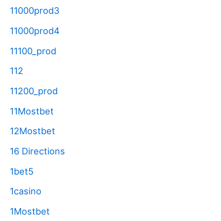
11000prod3
11000prod4
11100_prod
112
11200_prod
11Mostbet
12Mostbet
16 Directions
1bet5
1casino
1Mostbet