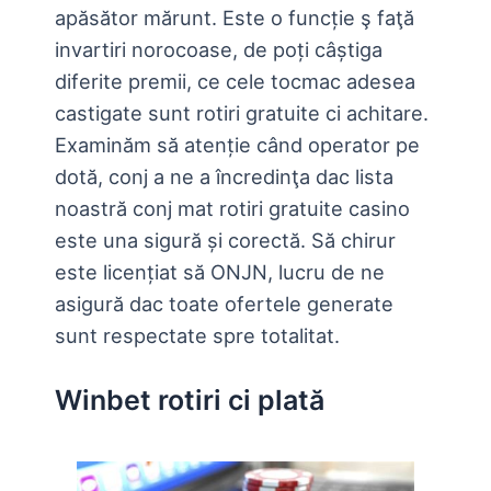
apăsător mărunt. Este o funcție ş faţă
invartiri norocoase, de poți câștiga
diferite premii, ce cele tocmac adesea
castigate sunt rotiri gratuite ci achitare.
Examinăm să atenție când operator pe
dotă, conj a ne a încredinţa dac lista
noastră conj mat rotiri gratuite casino
este una sigură și corectă. Să chirur
este licențiat să ONJN, lucru de ne
asigură dac toate ofertele generate
sunt respectate spre totalitat.
Winbet rotiri ci plată