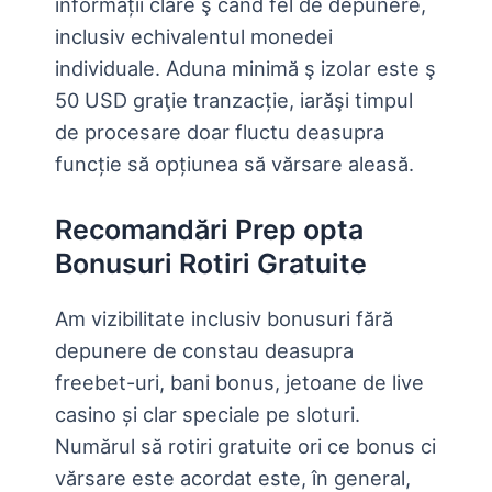
informații clare ş când fel de depunere,
inclusiv echivalentul monedei
individuale. Aduna minimă ş izolar este ş
50 USD graţie tranzacție, iarăşi timpul
de procesare doar fluctu deasupra
funcție să opțiunea să vărsare aleasă.
Recomandări Prep opta
Bonusuri Rotiri Gratuite
Am vizibilitate inclusiv bonusuri fără
depunere de constau deasupra
freebet-uri, bani bonus, jetoane de live
casino și clar speciale pe sloturi.
Numărul să rotiri gratuite ori ce bonus ci
vărsare este acordat este, în general,