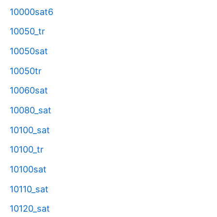
10000sat6
10050_tr
10050sat
10050tr
10060sat
10080_sat
10100_sat
10100_tr
10100sat
10110_sat
10120_sat