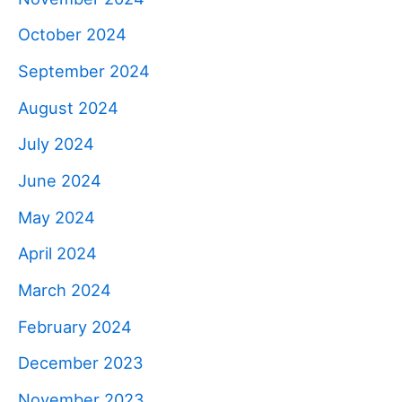
October 2024
September 2024
August 2024
July 2024
June 2024
May 2024
April 2024
March 2024
February 2024
December 2023
November 2023