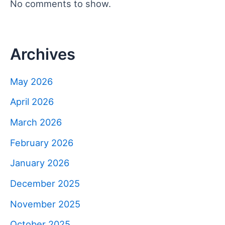
No comments to show.
Archives
May 2026
April 2026
March 2026
February 2026
January 2026
December 2025
November 2025
October 2025