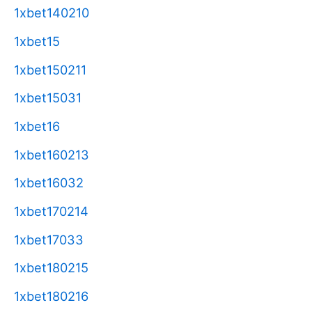
1xbet140210
1xbet15
1xbet150211
1xbet15031
1xbet16
1xbet160213
1xbet16032
1xbet170214
1xbet17033
1xbet180215
1xbet180216