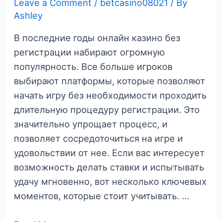
Leave a Comment
/
betcasino08021
/ By
Ashley
В последние годы онлайн казино без
регистрации набирают огромную
популярность. Все больше игроков
выбирают платформы, которые позволяют
начать игру без необходимости проходить
длительную процедуру регистрации. Это
значительно упрощает процесс, и
позволяет сосредоточиться на игре и
удовольствии от нее. Если вас интересует
возможность делать ставки и испытывать
удачу мгновенно, вот несколько ключевых
моментов, которые стоит учитывать. …