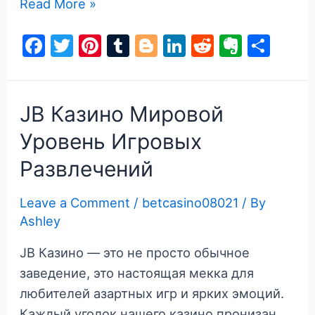
Онлайн
Read More »
казино
F
T
Pi
T
Bl
Li
R
E
S
без
a
w
nt
u
o
n
e
v
h
регистрации
Играй
c
itt
er
m
g
k
d
er
ar
и
e
er
e
bl
g
e
di
n
e
JB Казино Мировой
выигрывай
b
st
r
er
dI
t
ot
Уровень Игровых
прямо
o
n
e
Развлечений
сейчас!
o
k
Leave a Comment
/
betcasino08021
/ By
Ashley
JB Казино — это не просто обычное
заведение, это настоящая мекка для
любителей азартных игр и ярких эмоций.
Каждый уголок нашего казино пронизан