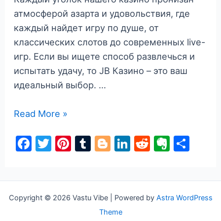
атмосферой азарта и удовольствия, где
каждый найдет игру по душе, от
классических слотов до современных live-
игр. Если вы ищете способ развлечься и
испытать удачу, то JB Казино – это ваш
идеальный выбор. …
JB
Read More »
Казино
F
T
Pi
T
Bl
Li
R
E
S
Мировой
a
w
nt
u
o
n
e
v
h
Уровень
Игровых
c
itt
er
m
g
k
d
er
ar
Развлечений
e
er
e
bl
g
e
di
n
e
Copyright © 2026 Vastu Vibe | Powered by
Astra WordPress
b
st
r
er
dI
t
ot
Theme