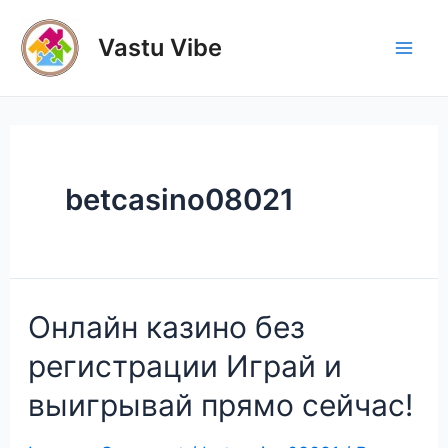
Skip
to
Vastu Vibe
Mai
content
Men
betcasino08021
Онлайн казино без
регистрации Играй и
выигрывай прямо сейчас!