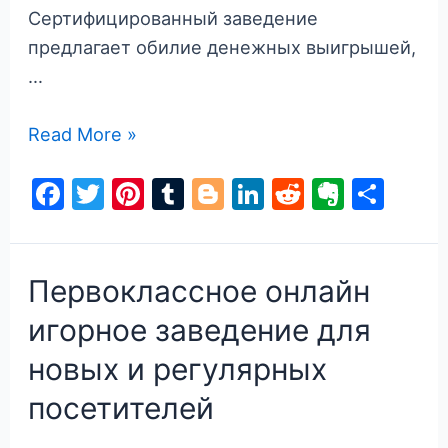
Сертифицированный заведение
предлагает обилие денежных выигрышей,
…
Первоклассное
Read More »
виртуальное
F
T
Pi
T
Bl
Li
R
E
S
игровое
a
w
nt
u
o
n
e
v
h
заведение
для
c
itt
er
m
g
k
d
er
ar
свежих
e
er
e
bl
g
e
di
n
e
Первоклассное онлайн
и
b
st
r
er
dI
t
ot
игорное заведение для
постоянных
o
n
e
новых и регулярных
игроков
o
посетителей
k