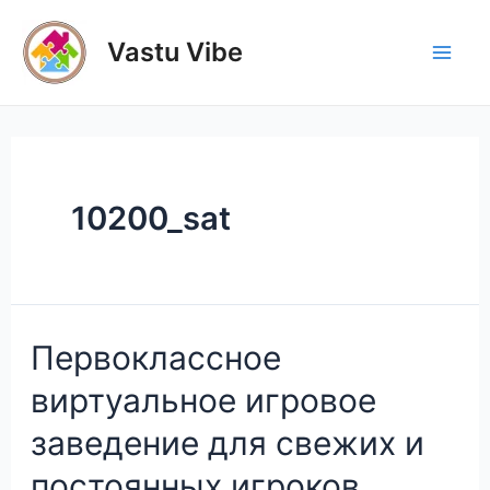
Skip
to
Vastu Vibe
Mai
content
Men
10200_sat
Первоклассное
виртуальное игровое
заведение для свежих и
постоянных игроков