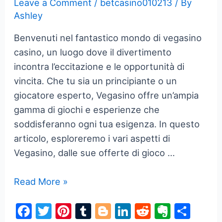
Leave a Comment
/
betcasino010213
/ By
Ashley
Benvenuti nel fantastico mondo di vegasino
casino, un luogo dove il divertimento
incontra l’eccitazione e le opportunità di
vincita. Che tu sia un principiante o un
giocatore esperto, Vegasino offre un’ampia
gamma di giochi e esperienze che
soddisferanno ogni tua esigenza. In questo
articolo, esploreremo i vari aspetti di
Vegasino, dalle sue offerte di gioco …
Scopri
Read More »
il
F
T
Pi
T
Bl
Li
R
E
S
Mondo