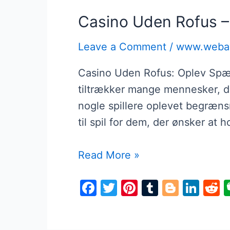
Casino Uden Rofus 
Leave a Comment
/
www.webav
Casino Uden Rofus: Oplev Spænd
tiltrækker mange mennesker, d
nogle spillere oplevet begræns
til spil for dem, der ønsker at 
Casino
Read More »
Uden
F
T
Pi
T
Bl
Li
R
Rofus
a
w
nt
u
o
n
e
–
c
itt
er
m
g
k
d
Oplev