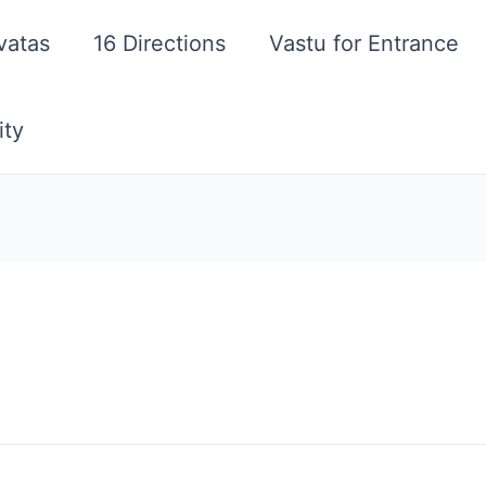
vatas
16 Directions
Vastu for Entrance
ity