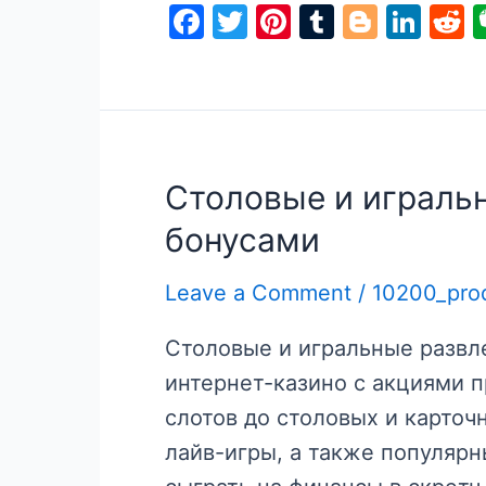
F
T
Pi
T
Bl
Li
R
жетонов
a
w
nt
u
o
n
e
в
c
itt
er
m
g
k
d
виртуальных
e
er
e
bl
g
e
d
казино
b
st
r
er
dI
t
o
n
Столовые и игральн
o
бонусами
k
Leave a Comment
/
10200_pro
Столовые и игральные развл
интернет-казино с акциями 
слотов до столовых и карточ
лайв-игры, а также популярн