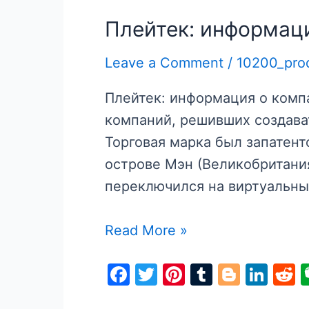
Плейтек: информаци
Leave a Comment
/
10200_pro
Плейтек: информация о компа
компаний, решивших создава
Торговая марка был запатент
острове Мэн (Великобритания
переключился на виртуальны
Плейтек:
Read More »
информация
F
T
Pi
T
Bl
Li
R
о
a
w
nt
u
o
n
e
компании