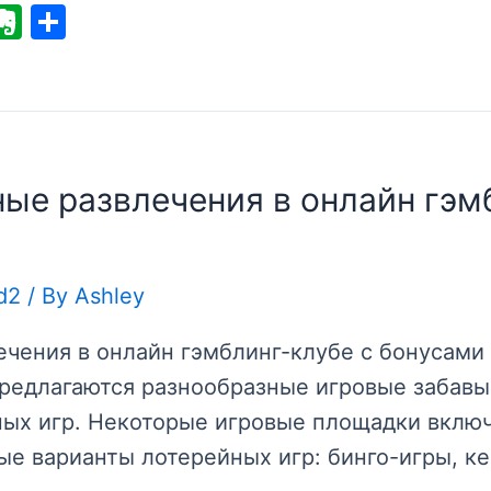
E
S
v
h
er
ar
i
n
e
ot
e
ые развлечения в онлайн гэм
d2
/ By
Ashley
ечения в онлайн гэмблинг-клубе с бонусами
предлагаются разнообразные игровые забавы
ных игр. Некоторые игровые площадки включ
ые варианты лотерейных игр: бинго-игры, к