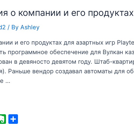
я о компании и его продуктах
d2
/ By
Ashley
нии и его продуктах для азартных игр Playt
ть программное обеспечение для Вулкан каз
ован в девяносто девятом году. Штаб-кварт
). Раньше вендор создавал автоматы для об
е …
E
S
v
h