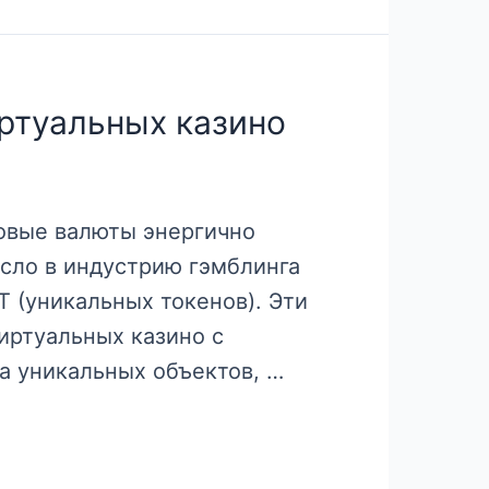
ртуальных казино
овые валюты энергично
сло в индустрию гэмблинга
 (уникальных токенов). Эти
виртуальных казино с
а уникальных объектов, …